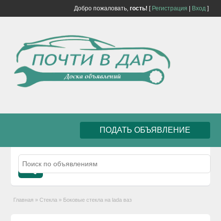
Добро пожаловать,
гость!
[
Регистрация
|
Вход
]
ПОДАТЬ ОБЪЯВЛЕНИЕ
Главная
»
Стекла
»
Боковые стекла на lada ваз