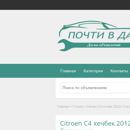
Главная
Категории
Контакты
Главная
»
Стекла
»
Citroen C4 хечбек 2012г Сте
Citroen C4 хечбек 20