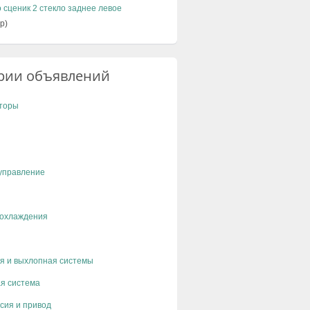
 сценик 2 стекло заднее левое
р)
рии объявлений
торы
управление
 охлаждения
я и выхлопная системы
я система
сия и привод