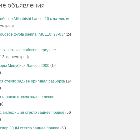
ие объявления
обовое Mitsubishi Lancer 10 с датчиком
мотров)
обовое toyota sienna (MCL10) 97-03г
(24
nexia стекло лобовое переднее
12 просмотров)
оры Мицубиси Лансер 2000
(14
)
ия стекло заднее оригинал разборка
(14
)
 караван стекло заднее левое
р)
д экспедишин стекло заднее правое
(56
)
слер 300М стекло заднее правое
(63