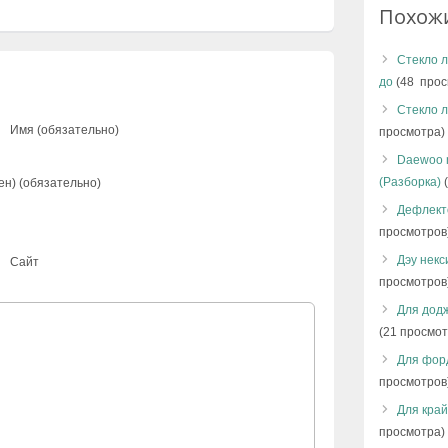
Похож
Cтекло л
до
(48 прос
Cтекло л
Имя (обязательно)
просмотра)
Daewoo 
(Разборка)
(
ен) (обязательно)
Дефлект
просмотров
Дэу некс
Сайт
просмотров
Для додж
(21 просмот
Для фор
просмотров
Для край
просмотра)