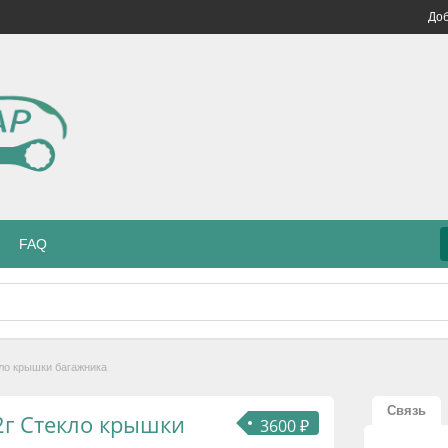
Доб
FAQ
кло крышки багажника
Связь
12г Стекло крышки
3600 ₽