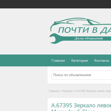
Главная
Категории
Контакты
Главная
»
Зеркала
»
А.67395 Зеркало левое элек
А.67395 Зеркало левое