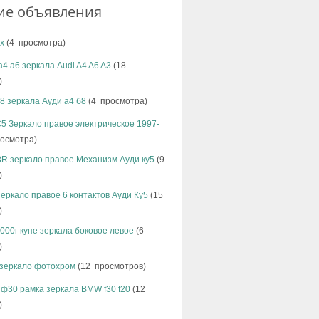
ие объявления
x
(4 просмотра)
а4 а6 зеркала Audi A4 A6 A3
(18
)
b8 зеркала Ауди а4 б8
(4 просмотра)
C5 Зеркало правое электрическое 1997-
осмотра)
8R зеркало правое Механизм Ауди ку5
(9
)
зеркало правое 6 контактов Ауди Ку5
(15
)
2000г купе зеркала боковое левое
(6
)
 зеркало фотохром
(12 просмотров)
ф30 рамка зеркала BMW f30 f20
(12
)