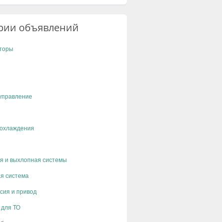
рии объявлений
торы
управление
 охлаждения
я и выхлопная системы
я система
сия и привод
 для ТО