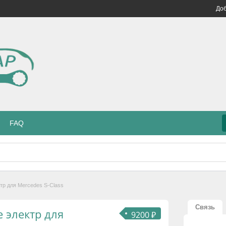
Доб
FAQ
тр для Mercedes S-Class
Связь
 электр для
9200 ₽