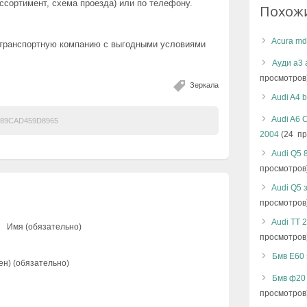
сортимент, схема проезда) или по телефону.
Похож
Acura md
 транспортную компанию с выгодными условиями
Ауди а3 
просмотров
Зеркала
Audi A4 
Audi A6 
89CAD459D8965
2004
(24 пр
Audi Q5 
просмотров
Audi Q5 
просмотров
Audi TT 
Имя (обязательно)
просмотров
Бмв Е60
ен) (обязательно)
Бмв ф20 
просмотров