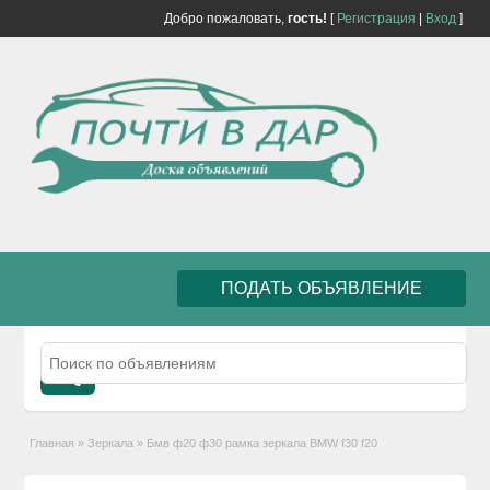
Добро пожаловать,
гость!
[
Регистрация
|
Вход
]
ПОДАТЬ ОБЪЯВЛЕНИЕ
Главная
»
Зеркала
»
Бмв ф20 ф30 рамка зеркала BMW f30 f20