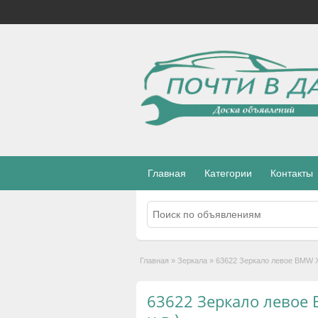
Главная
Категории
Контакты
Главная
»
Зеркала
»
63622 Зеркало левое BMW X3
63622 Зеркало левое 