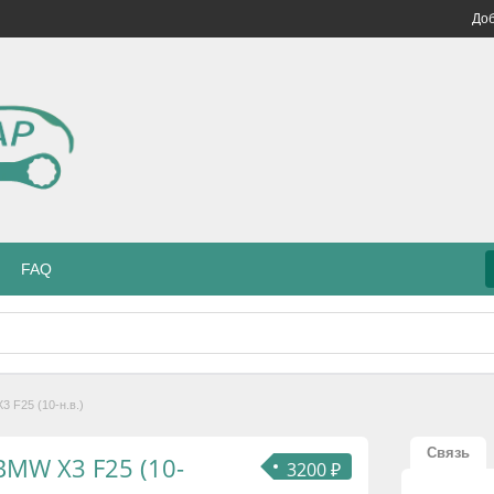
Доб
FAQ
 F25 (10-н.в.)
Связь
BMW X3 F25 (10-
3200 ₽