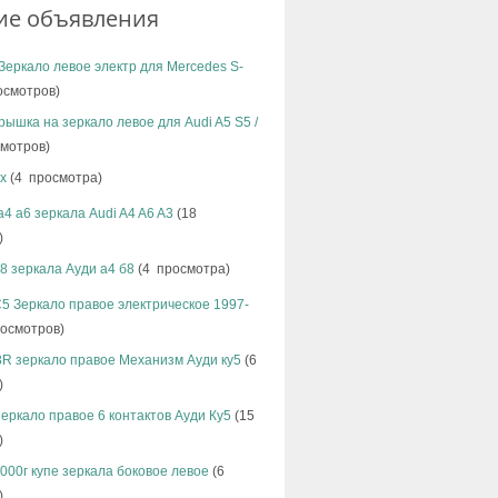
ие объявления
Зеркало левое электр для Mercedes S-
осмотров)
рышка на зеркало левое для Audi A5 S5 /
мотров)
x
(4 просмотра)
а4 а6 зеркала Audi A4 A6 A3
(18
)
b8 зеркала Ауди а4 б8
(4 просмотра)
C5 Зеркало правое электрическое 1997-
осмотров)
8R зеркало правое Механизм Ауди ку5
(6
)
зеркало правое 6 контактов Ауди Ку5
(15
)
2000г купе зеркала боковое левое
(6
)