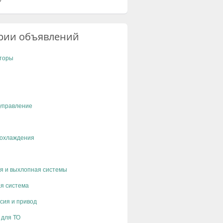
рии объявлений
торы
управление
 охлаждения
я и выхлопная системы
я система
сия и привод
 для ТО