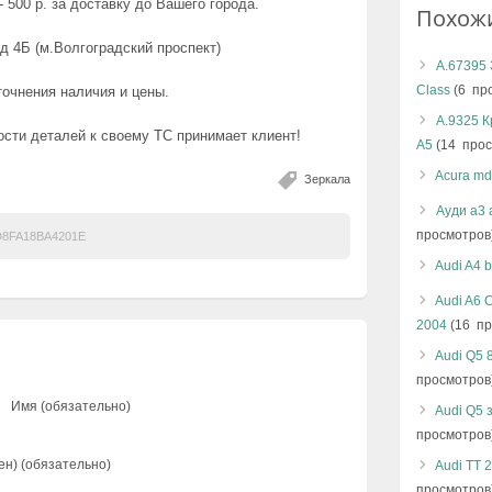
 500 р. за доставку до Вашего города.
Похож
д 4Б (м.Волгоградский проспект)
А.67395 
Class
(6 пр
точнения наличия и цены.
А.9325 К
сти деталей к своему ТС принимает клиент!
A5
(14 прос
Acura md
Зеркала
Ауди а3 
просмотров
D8FA18BA4201E
Audi A4 
Audi A6 
2004
(16 пр
Audi Q5 
просмотров
Имя (обязательно)
Audi Q5 
просмотров
ен) (обязательно)
Audi TT 
просмотров