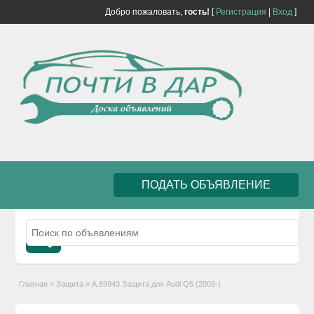
Добро пожаловать,
гость!
[
Регистрация
|
Вход
]
ПОДАТЬ ОБЪЯВЛЕНИЕ
Главная
»
Защита
»
А.69943 Защита для Audi Q5 (2008-)