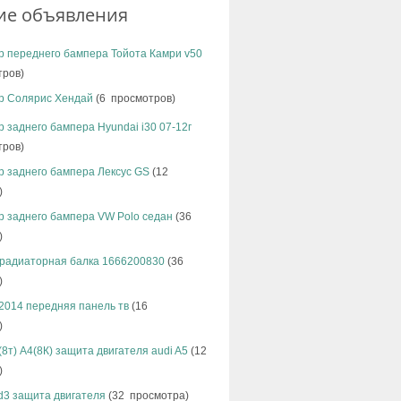
ие объявления
р переднего бампера Тойота Камри v50
тров)
р Солярис Хендай
(6 просмотров)
 заднего бампера Hyundai i30 07-12г
тров)
р заднего бампера Лексус GS
(12
)
р заднего бампера VW Polo седан
(36
)
радиаторная балка 1666200830
(36
)
2014 передняя панель тв
(16
)
(8т) А4(8К) защита двигателя audi A5
(12
)
d3 защита двигателя
(32 просмотра)