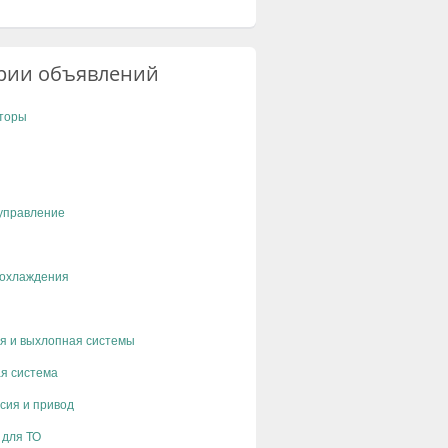
рии объявлений
торы
управление
 охлаждения
я и выхлопная системы
я система
сия и привод
 для ТО