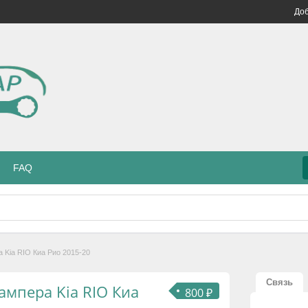
Доб
FAQ
 Kia RIO Киа Рио 2015-20
Связь
ампера Kia RIO Киа
800 ₽