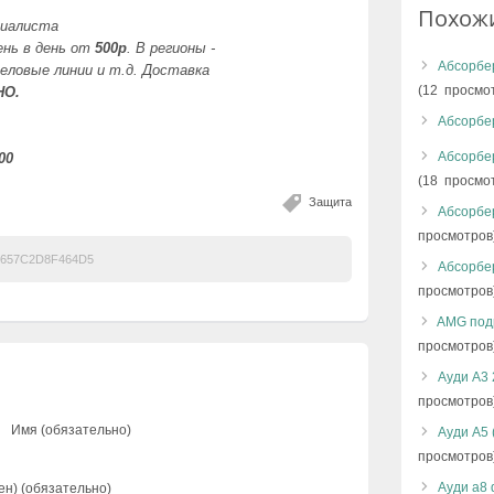
Похож
циалиста
ень в день от
500р
. В регионы -
Абсорбе
еловые линии и т.д. Доставка
(12 просмо
НО.
Абсорбе
Абсорбер
00
(18 просмо
Защита
Абсорбе
просмотров
657C2D8F464D5
Абсорбе
просмотров
AMG под
просмотров
Ауди А3 
просмотров
Имя (обязательно)
Ауди А5 
просмотров
Ауди a8 
ен) (обязательно)