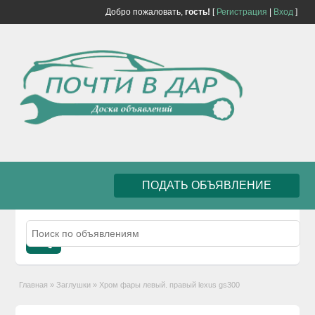
Добро пожаловать,
гость!
[
Регистрация
|
Вход
]
ПОДАТЬ ОБЪЯВЛЕНИЕ
Главная
»
Заглушки
»
Хром фары левый. правый lexus gs300