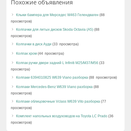
Похожие объявления
Клыки бампера для Мерседес W463 Гелендваген
(88
просмотров)
Колпачки для литых дисков Skoda Octavia (A5)
(88
просмотров)
Колпачки в диск Ауди
(33 просмотра)
Колпак хром
(44 просмотра)
Колпак ручки двери задний L Infiniti M25/M37/M56
(33
просмотра)
Колпаки 6394010825 W639 Viano разборка
(88 просмотров)
Колпаки Mercedes-Benz W639 Viano разборка
(88
просмотров)
Колпаки облицовочные Vclass W639 Vito разборка
(77
просмотров)
Комплект напольных воздуховодов на Toyota LC Prado
(36
просмотров)