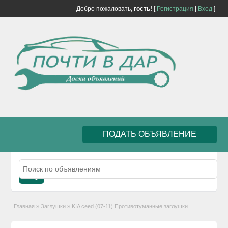
Добро пожаловать,
гость!
[
Регистрация
|
Вход
]
ПОДАТЬ ОБЪЯВЛЕНИЕ
Главная
»
Заглушки
»
KIA ceed (07-11) Противотуманные заглушки