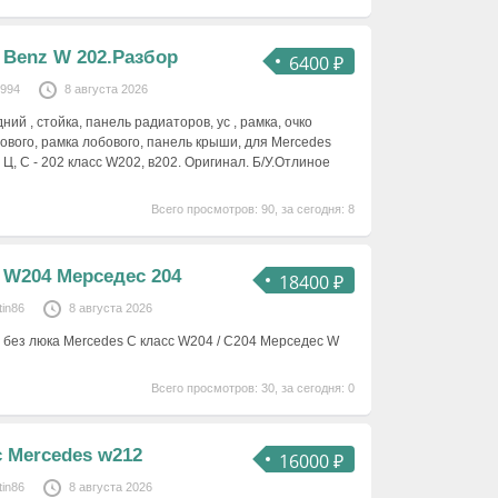
 Benz W 202.Разбор
6400 ₽
1994
8 августа 2026
ий , стойка, панель радиаторов, ус , рамка, очко
ового, рамка лобового, панель крыши, для Mercedes
 Ц, C - 202 класс W202, в202. Оригинал. Б/У.Отлиное
Всего просмотров: 90, за сегодня: 8
 W204 Мерседес 204
18400 ₽
tin86
8 августа 2026
 без люка Mercedes C класс W204 / C204 Мерседес W
Всего просмотров: 30, за сегодня: 0
 Mercedes w212
16000 ₽
tin86
8 августа 2026