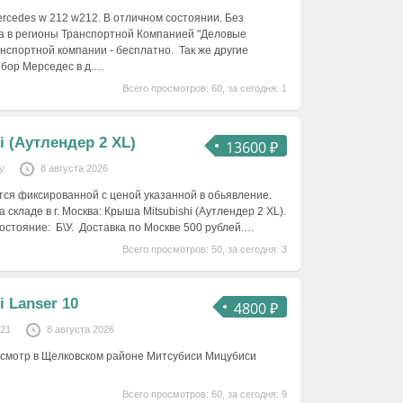
cedes w 212 w212. В отличном состоянии. Без
а в регионы Транспортной Компанией "Деловые
анспортной компании - бесплатно. Так же другие
збор Мерседес в д.…
Всего просмотров: 60, за сегодня: 1
i (Аутлендер 2 XL)
13600 ₽
y
8 августа 2026
ется фиксированной с ценой указанной в обьявление.
 складе в г. Москва: Крыша Mitsubishi (Аутлендер 2 XL).
Состояние: Б\У. Доставка по Москве 500 рублей.…
Всего просмотров: 50, за сегодня: 3
 Lanser 10
4800 ₽
121
8 августа 2026
Осмотр в Щелковском районе Митсубиси Мицубиси
Всего просмотров: 60, за сегодня: 9