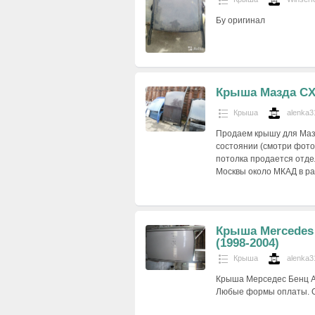
Бу оригинал
Крыша Мазда CX
Крыша
alenka3
Продаем крышу для Мазд
состоянии (смотри фото
потолка продается отдель
Москвы около МКАД в р
Крыша Mercedes 
(1998-2004)
Крыша
alenka3
Крыша Мерседес Бенц А 
Любые формы оплаты. От