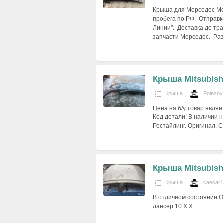
Крыша для Мерседес Mer
пробега по РФ. Отправк
Линии". Доставка до тр
запчасти Мерседес. Ра
Крыша Mitsubish
Крыша
Polezny
Цена на б/у товар явля
Код детали: В наличии на
Рестайлинг. Оригинал. 
Крыша Mitsubishi
Крыша
caesar
В отличном состоянии 
лансер 10 X Х