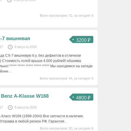
Всего просмотров: 72, за сегодня: 6
-7 вишневая
3200 ₽
17
8 августа 2026
а CX-7 вишневую б.у. без дефектов в отличном
) Стоимость голой крыши 4.000 рублей! обшивка
но! ***** ***** ***** ***** ***** Мы находимся на западе
айоне…
Всего просмотров: 54, за сегодня: 8
Benz A-Klasse W168
4800 ₽
17
8 августа 2026
Класс W168 (1998-2004) Все запчасти в наличии.
правка в любой регион РФ. Гарантия .
Всего просмотров: 20, за сегодня: 6