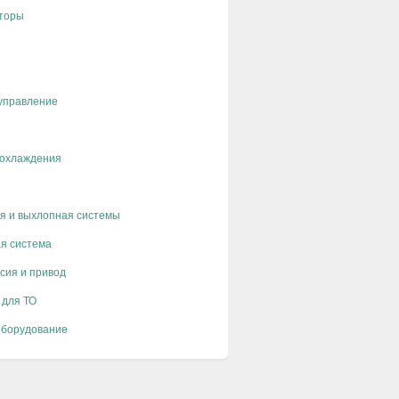
торы
управление
 охлаждения
я и выхлопная системы
я система
сия и привод
 для ТО
оборудование