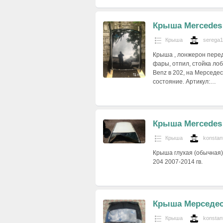
Крыша Mercedes
Крыша
serega
Крыша , лонжерон передн
фары, отпил, стойка лоб
Benz в 202, на Мерседес
состояние. Артикул:…
Крыша Mercedes
Крыша
konstan
Крыша глухая (обычная)
204 2007-2014 гв.
Крыша Мерседес
Крыша
konstan