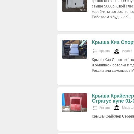
крыша kia soul 2009 соу
свыше 5000р. Свой слес
коробки, стартеры, гене
Работаем в будни с 9…
Крыша Киа Спор
Крыша
vlad89
Крыша Киа Спортаж 1 на
и обшивкой потолка и т
России или самовывоз М
Крыша Крайслер
Стратус купе 01-
Крыша
Magictu
Крыша Крайслер Себринг