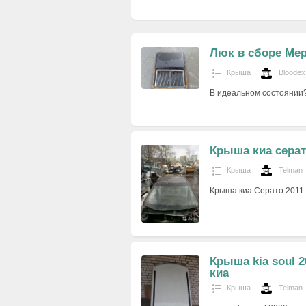
Люк в сборе Мер
Крыша
Bloodex
В идеальном состоянии?
Крыша киа серат
Крыша
Telman
Крыша киа Серато 2011 
Крыша kia soul 2
киа
Крыша
Telman