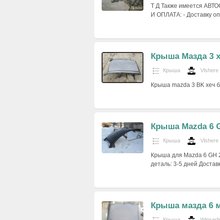
Т Д Также имеется АВТ
И ОПЛАТА: - Доставку 
Крыша Мазда 3 х
Крыша
Vlshere
Крыша mazda 3 BK хеч б
Крыша Mazda 6 
Крыша
Vlshere
Крыша для Mazda 6 GH 2
деталь: 3-5 дней Достав
Крыша мазда 6 
Крыша
Winserf