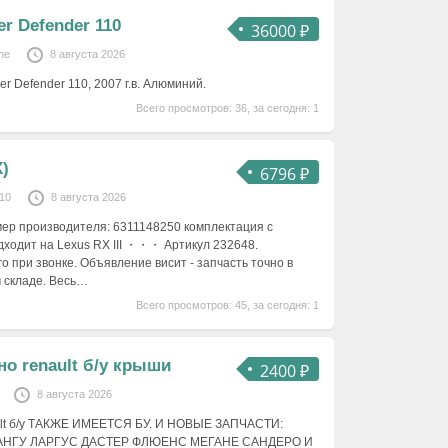
r Defender 110
36000 ₽
ne
8 августа 2026
 Defender 110, 2007 г.в. Алюминий.
Всего просмотров: 36, за сегодня: 1
)
6796 ₽
10
8 августа 2026
мер производителя: 6311148250 комплектация с
ходит на Lexus RX III ・・・ Артикул 232648.
о при звонке. Объявление висит - запчасть точно в
 складе. Весь…
Всего просмотров: 45, за сегодня: 1
о renault б/у крыши
2400 ₽
8 августа 2026
ult б/у ТАКЖЕ ИМЕЕТСЯ БУ. И НОВЫЕ ЗАПЧАСТИ:
АНГУ ЛАРГУС ДАСТЕР ФЛЮЕНС МЕГАНЕ САНДЕРО И