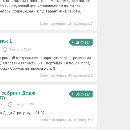
л со стойками киа Доставка по Москве 500р при заказе
арный и кузовной цех. Установливаем двигателя,
раторы, ходовую,баки, и т.д. Гарантия на работы.
Всего просмотров: 16, за сегодня: 7
таж 1
4000 ₽
8 августа 2026
 рамный внедорожник на короткую базу . С релингами
.д. Отправим запчасти Киа Спортейдж 1 в любой город
осква Сормовский проезд 5 стр 3
Всего просмотров: 40, за сегодня: 0
 себринг Додж
2800 ₽
07г
ne
8 августа 2026
 Додж Стратус купе 01-07г
Всего просмотров: 45, за сегодня: 5