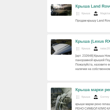
Крыша Land Rove
Крыша
Magictu
Продам крышу Land Rover
Крыша (Lexus RX
Крыша
natac20
[арт. 232648] Крыша Но
панорамной крышей Под
Пожалуйста, назовите ег
наличии на собственном
Крыша марки рен
Крыша
Gornny
крыши марки рено rena
РЕНО СИМБОЛ КЛИО К