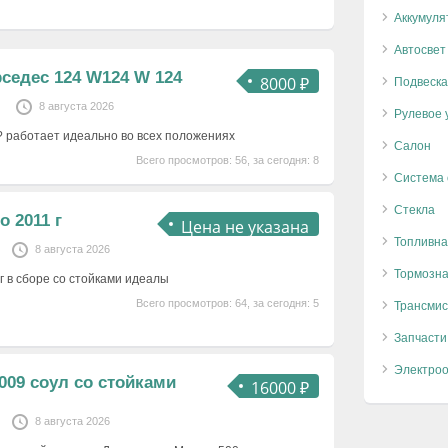
Аккумуля
Автосвет
седес 124 W124 W 124
8000 ₽
Подвеска
8 августа 2026
Рулевое 
 работает идеально во всех положениях
Салон
Всего просмотров: 56, за сегодня: 8
Система
Стекла
о 2011 г
Цена не указана
Топливна
8 августа 2026
Тормозна
г в сборе со стойками идеалы
Всего просмотров: 64, за сегодня: 5
Трансмис
Запчасти
Электро
009 соул со стойками
16000 ₽
8 августа 2026