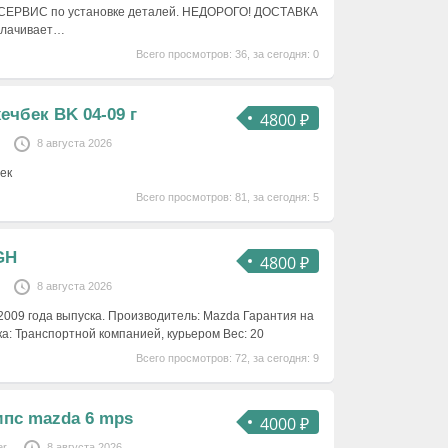
ОСЕРВИС по установке деталей. НЕДОРОГО! ДОСТАВКА
оплачивает…
Всего просмотров: 36, за сегодня: 0
ечбек BK 04-09 г
4800 ₽
8 августа 2026
ек
Всего просмотров: 81, за сегодня: 5
GH
4800 ₽
8 августа 2026
009 года выпуска. Производитель: Mazda Гарантия на
ка: Транспортной компанией, курьером Вес: 20
Всего просмотров: 72, за сегодня: 9
мпс mazda 6 mps
4000 ₽
er
8 августа 2026