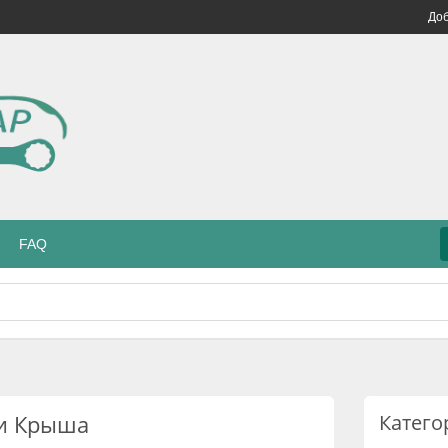
Доб
FAQ
ии Крыша
Катего