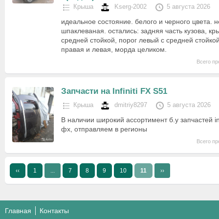
Крыша
Kserg-2002
5 августа 2026
идеальное состояние. белого и черного цвета. 
шпаклеваная. остались: задняя часть кузова, кр
средней стойкой, порог левый с средней стойко
правая и левая, морда целиком.
Всего пр
Запчасти на Infiniti FX S51
Крыша
dmitriy8297
5 августа 2026
В наличии широкий ассортимент б.у запчастей inf
фх, отправляем в регионы
Всего пр
‹‹
1
...
7
8
9
10
11
››
Главная
Контакты