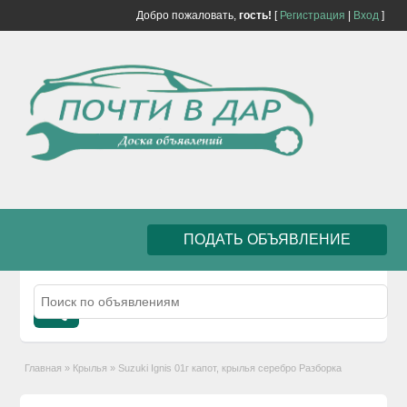
Добро пожаловать,
гость!
[
Регистрация
|
Вход
]
ПОДАТЬ ОБЪЯВЛЕНИЕ
Главная
»
Крылья
»
Suzuki Ignis 01г капот, крылья серебро Разборка