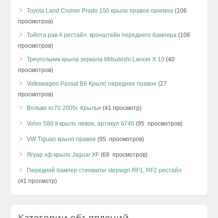
Toyota Land Cruiser Prado 150 крыло правое оригина
(106
просмотров)
Тойота рав 4 рестайл. кронштейн переднего бампера
(106
просмотров)
Треугольник крыла зеркала Mitsubishi Lancer X 10
(40
просмотров)
Volkswagen Passat B6 Крыло переднее правое
(27
просмотров)
Вольво хс70 2005г. Крылья
(41 просмотр)
Volvo S80 II крыло левое, артикул б740
(95 просмотров)
VW Tiguan крыло правое
(95 просмотров)
Ягуар хф крыло Jaguar XF
(68 просмотров)
Передний бампер степвагон stepwgn RF1, RF2 рестайл
(41 просмотр)
Категории объявлений