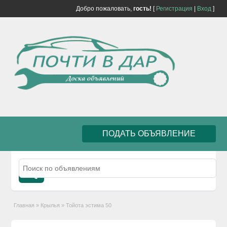
Добро пожаловать,
гость!
[
Регистрация
|
Вход
]
ПОДАТЬ ОБЪЯВЛЕНИЕ
Главная
»
Крылья
»
Тойота эстима 50