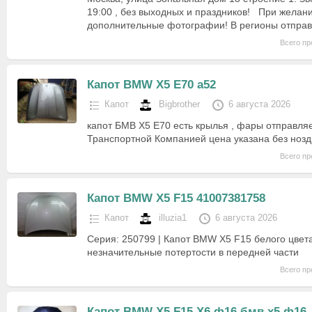
19:00 , без выходных и праздников! При желан
дополнительные фотографии! В регионы отпра
Всего пр
Капот BMW X5 E70 a52
Капот
Bigbrother
6 августа 2026
капот БМВ Х5 Е70 есть крылья , фары отправля
Транспортной Компанией цена указана без ноз
Всего пр
Капот BMW X5 F15 41007381758
Капот
illuzia1
6 августа 2026
Серия: 250799 | Капот BMW X5 F15 белого цвета
незначительные потертости в передней части
Всего пр
Капот BMW X5 F15 X6 ф16 бмв х5 ф16