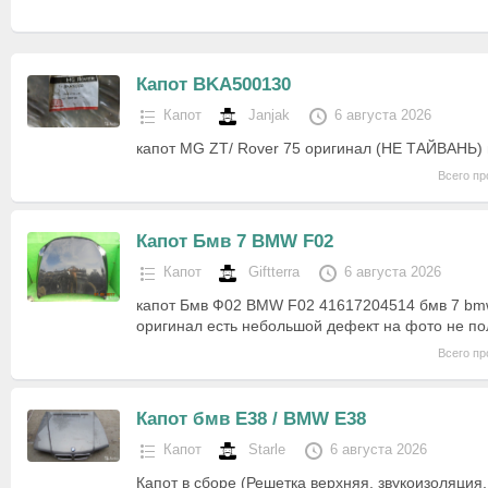
Капот BKA500130
Капот
Janjak
6 августа 2026
капот MG ZT/ Rover 75 оригинал (НЕ ТАЙВАНЬ)
Всего пр
Капот Бмв 7 BMW F02
Капот
Giftterra
6 августа 2026
капот Бмв Ф02 BMW F02 41617204514 бмв 7 bmw 
оригинал есть небольшой дефект на фото не по
Всего пр
Капот бмв Е38 / BMW E38
Капот
Starle
6 августа 2026
Капот в сборе (Решетка верхняя, звукоизоляция,