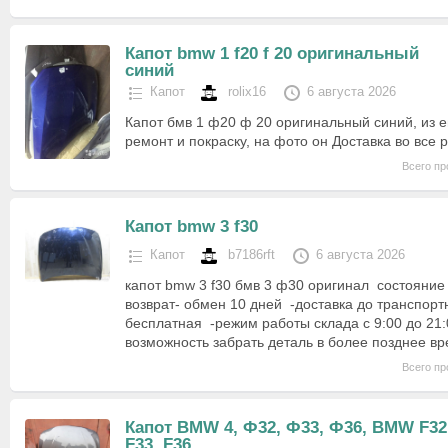
Капот bmw 1 f20 f 20 оригинальный
синий
Капот
rolix16
6 августа 2026
Капот бмв 1 ф20 ф 20 оригинальный синий, из 
ремонт и покраску, на фото он Доставка во все 
Всего пр
Капот bmw 3 f30
Капот
b7186rft
6 августа 2026
капот bmw 3 f30 бмв 3 ф30 оригинал состояние
возврат- обмен 10 дней -доставка до транспор
бесплатная -режим работы склада с 9:00 до 21:
возможность забрать деталь в более позднее в
Всего пр
Капот BMW 4, Ф32, Ф33, Ф36, BMW F32
F33, F36