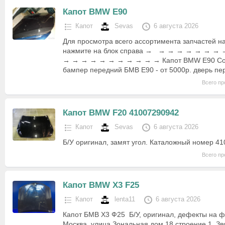
Капот BMW E90
Капот
Sevas
6 августа 2026
Для просмотра всего ассортимента запчастей н
нажмите на блок справа → → → → → → → →
→ → → → → → → → → → → Капот BMW E90 Сос
бампер передний БМВ Е90 - от 5000р. дверь п
Всего пр
Капот BMW F20 41007290942
Капот
Sevas
6 августа 2026
Б/У оригинал, замят угол. Каталожный номер 4
Всего пр
Капот BMW X3 F25
Капот
lenta11
6 августа 2026
Капот БМВ Х3 Ф25 Б/У, оригинал, дефекты на фо
Москва, улица Зональная дом 18 строение 1. Зво