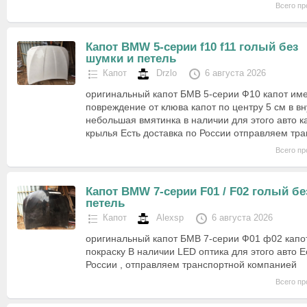
Всего пр
Капот BMW 5-серии f10 f11 голый без
шумки и петель
Капот
Drzlo
6 августа 2026
оригинальный капот БМВ 5-серии Ф10 капот им
повреждение от клюва капот по центру 5 см в вн
небольшая вмятинка в наличии для этого авто 
крылья Есть доставка по России отправляем т
Всего пр
Капот BMW 7-серии F01 / F02 голый бе
петель
Капот
Alexsp
6 августа 2026
оригинальный капот БМВ 7-серии Ф01 ф02 капо
покраску В наличии LED оптика для этого авто Е
России , отправляем транспортной компанией
Всего пр