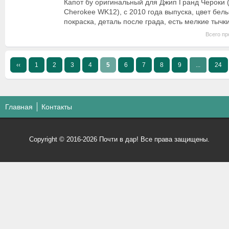
Капот бу оригинальный для Джип Гранд Чероки 
Cherokee WK12), с 2010 года выпуска, цвет белы
покраска, деталь после града, есть мелкие тычк
Всего пр
‹‹
1
2
3
4
5
6
7
8
9
...
24
Главная
Контакты
Copyright © 2016-2026 Почти в дар! Все права защищены.