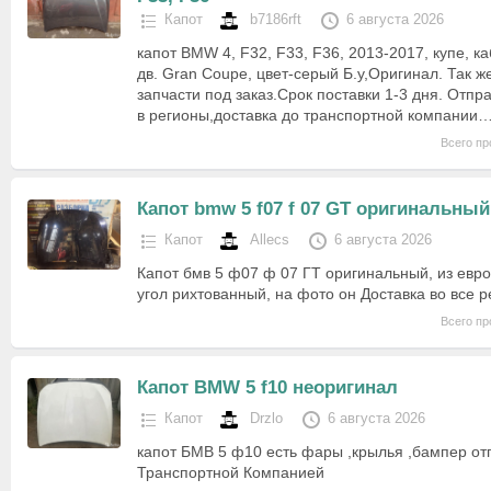
Капот
b7186rft
6 августа 2026
капот BMW 4, F32, F33, F36, 2013-2017, купе, ка
дв. Gran Coupe, цвет-серый Б.у,Оригинал. Так 
запчасти под заказ.Срок поставки 1-3 дня. Отпр
в регионы,доставка до транспортной компании
Всего пр
Капот bmw 5 f07 f 07 GT оригинальный
Капот
Allecs
6 августа 2026
Капот бмв 5 ф07 ф 07 ГТ оригинальный, из евро
угол рихтованный, на фото он Доставка во все 
Всего пр
Капот BMW 5 f10 неоригинал
Капот
Drzlo
6 августа 2026
капот БМВ 5 ф10 есть фары ,крылья ,бампер от
Транспортной Компанией