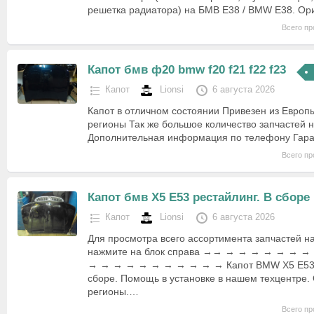
решетка радиатора) на БМВ Е38 / BMW E38. Ори
Всего пр
Капот бмв ф20 bmw f20 f21 f22 f23
Капот
Lionsi
6 августа 2026
Капот в отличном состоянии Привезен из Европ
регионы Так же большое количество запчастей 
Дополнительная информация по телефону Гаран
Всего пр
Капот бмв Х5 Е53 рестайлинг. В сборе
Капот
Lionsi
6 августа 2026
Для просмотра всего ассортимента запчастей н
нажмите на блок справа →→ → → → → → → 
→ → → → → → → → → → → Капот BMW X5 E53 р
сборе. Помощь в установке в нашем техцентре.
регионы.…
Всего пр