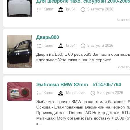
Для шевроле тахо, сабурбан 2000-2006
Капот
kru64
5 августа 2026
Всего пр
Дверь800
Капот
kru64
5 августа 2026
Двери на E60, E 60 рест, X83 Запчасти оригинал
идеальное Установка в нашем сервисе
Всего пр
Эмблема BMW 82mm - 51147057794
Капот
Maximalian
5 августа 2026
Эмблема - значек BMW на капот или багажник! 
Основа - штампованный алюминий на черном пл
Производитель - Demmel AG Номер детали: 511
Мытищах! Могу организовать доставку + 200р (от
к…