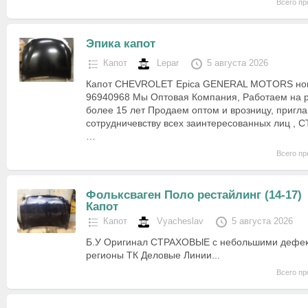
Всего пр
Эпика капот
Капот
Lepar
5 августа 2026
Капот CHEVROLET Epica GENERAL MOTORS нов
96940968 Мы Оптовая Компания, Работаем на р
более 15 лет Продаем оптом и врозницу, пригл
сотрудничевству всех заинтересованных лиц , СТО
…
Всего пр
Фольксваген Поло рестайлинг (14-17)
Капот
Капот
Vyacheslav
5 августа 2026
Б.У Оригинал СТРАХОВЫЕ с небольшими дефек
регионы ТК Деловые Линии...
Всего пр