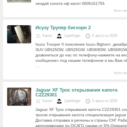
хендай соната нф капот 0606161755
Всего пр
Исузу Трупер бигхорн 2
Капот
Lperlinger
5 августа 2026
Isuzu Trooper II поколение Isuzu Bighorn декабр
SUV UBS25DW, UBS25GW, UBS69DW, UBS69GWЕ
дозвониться до нас по телефону-нажмите на кн
сообщение» под нашим телефоном и мы Вам об
…
Всего пр
Jaguar XF Трос открывания капота
C2Z29301
Капот
Lperlinger
5 августа 2026
Jaguar XF Трос открывания капота C2Z29301 со
тросик открывания капота специализация jaguar x
Доставка отправка в регионы и страны СНГ Раб
автосервисами по ОСАГО скидки от 5% Операти