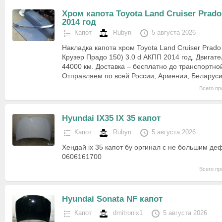
Хром капота Toyota Land Cruiser Prado
2014 год
Капот
Rubyn
5 августа 2026
Накладка капота хром Toyota Land Cruiser Prado
Крузер Прадо 150) 3.0 d АКПП 2014 год. Двигат
44000 км. Доставка – бесплатно до транспортно
Отправляем по всей России, Армении, Беларуси
Всего пр
Hyundai IX35 IX 35 капот
Капот
Rubyn
5 августа 2026
Хендай ix 35 капот бу оргинал с не большим де
0606161700
Всего пр
Hyundai Sonata NF капот
Капот
dmitronix1
5 августа 2026