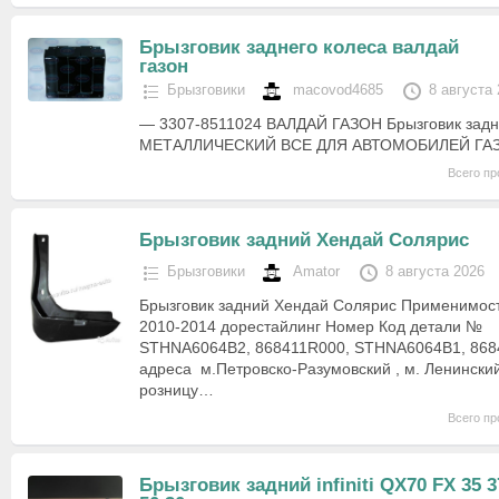
Брызговик заднего колеса валдай
газон
Брызговики
macovod4685
8 августа
— 3307-8511024 ВАЛДАЙ ГАЗОН Брызговик задн
МЕТАЛЛИЧЕСКИЙ ВСЕ ДЛЯ АВТОМОБИЛЕЙ ГА
Всего пр
Брызговик задний Хендай Солярис
Брызговики
Amator
8 августа 2026
Брызговик задний Хендай Солярис Применимос
2010-2014 дорестайлинг Номер Код детали №
STHNA6064B2, 868411R000, STHNA6064B1, 86
адреса м.Петровско-Разумовский , м. Ленински
розницу…
Всего пр
Брызговик задний infiniti QX70 FX 35 3