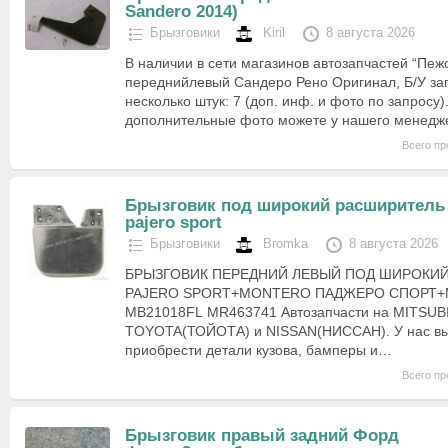
Sandero 2014)
Брызговики
Kiril
8 августа 2026
В наличии в сети магазинов автозапчастей “Пеж
переднийлевый Сандеро Рено Оригинал, Б/У запча
несколько штук: 7 (доп. инф. и фото по запросу).
дополнительные фото можете у нашего менедже
Всего пр
Брызговик под широкий расширитель
pajero sport
Брызговики
Bromka
8 августа 2026
БРЫЗГОВИК ПЕРЕДНИЙ ЛЕВЫЙ ПОД ШИРОКИ
PAJERO SPORT+MONTERO ПАДЖЕРО СПОРТ
MB21018FL MR463741 Автозапчасти на MITSU
TOYOTA(ТОЙОТА) и NISSAN(НИССАН). У нас вы
приобрести детали кузова, бамперы и…
Всего пр
Брызговик правый задний Форд