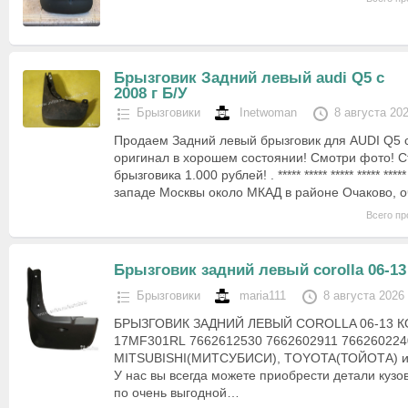
Брызговик Задний левый audi Q5 с
2008 г Б/У
Брызговики
Inetwoman
8 августа 20
Продаем Задний левый брызговик для AUDI Q5 с 
оригинал в хорошем состоянии! Смотри фото! С
брызговика 1.000 рублей! . ***** ***** ***** ***** *
западе Москвы около МКАД в районе Очаково, 
Всего пр
Брызговик задний левый corolla 06-13
Брызговики
maria111
8 августа 2026
БРЫЗГОВИК ЗАДНИЙ ЛЕВЫЙ COROLLA 06-13 
17MF301RL 7662612530 7662602911 7662602240
MITSUBISHI(МИТСУБИСИ), TOYOTA(ТОЙОТА) и
У нас вы всегда можете приобрести детали кузо
по очень выгодной…