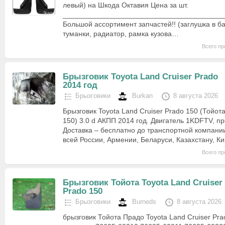
левый) на Шкода Октавия Цена за шт.
________________________________________
Большой ассортимент запчастей!! (заглушка в б
туманки, радиатор, рамка кузова…
Всего пр
Брызговик Toyota Land Cruiser Prado
2014 год
Брызговики
Burkan
8 августа 2026
Брызговик Toyota Land Cruiser Prado 150 (Тойот
150) 3.0 d АКПП 2014 год. Двигатель 1KDFTV, пр
Доставка – бесплатно до транспортной компани
всей России, Армении, Беларуси, Казахстану, К
Всего пр
Брызговик Тойота Toyota Land Cruiser
Prado 150
Брызговики
Burneds
8 августа 2026
брызговик Тойота Прадо Toyota Land Cruiser Pra