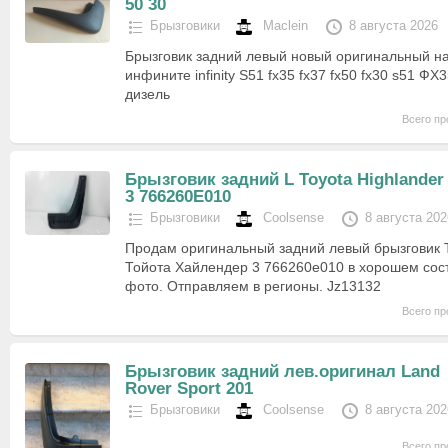
50 30
Брызговики
Maclein
8 августа 2026
Брызговик задний левый новый оригинальный н
инфините infinity S51 fx35 fx37 fx50 fx30 s51 
дизель
Всего пр
Брызговик задний L Toyota Highlander
3 766260E010
Брызговики
Coolsense
8 августа 202
Продам оригинальный задний левый брызговик T
Тойота Хайлендер 3 766260e010 в хорошем сос
фото. Отправляем в регионы. Jz13132
Всего пр
Брызговик задний лев.оригинал Land
Rover Sport 201
Брызговики
Coolsense
8 августа 202
Всего пр