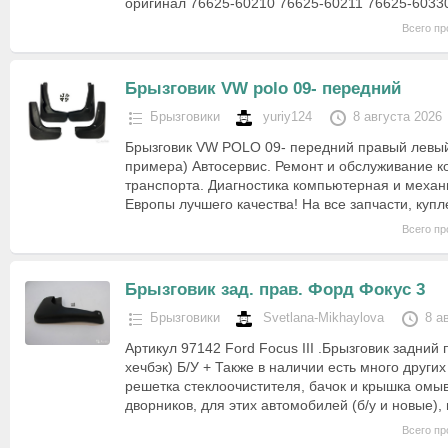
оригинал 76625-60210 76625-60211 76625-6033
Всего пр
Брызговик VW polo 09- передний
Брызговики
yuriy124
8 августа 2026
Брызговик VW POLO 09- передний правый левый
примера) Автосервис. Ремонт и обслуживание к
транспорта. Диагностика компьютерная и механи
Европы лучшего качества! На все запчасти, ку
Всего пр
Брызговик зад. прав. Форд Фокус 3
Брызговики
Svetlana-Mikhaylova
8 а
Артикул 97142 Ford Focus III .Брызговик задний 
хечбэк) Б/У + Также в наличии есть много других
решетка стеклоочистителя, бачок и крышка омы
дворников, для этих автомобилей (б/у и новые)
Всего пр