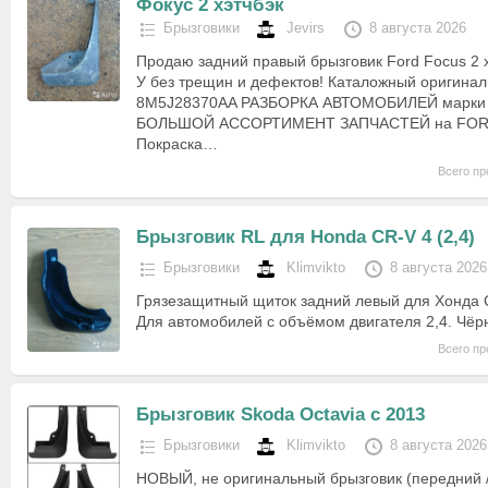
Фокус 2 хэтчбэк
Брызговики
Jevirs
8 августа 2026
Продаю задний правый брызговик Ford Focus 2 х
У без трещин и дефектов! Каталожный оригинал
8M5J28370AA РАЗБОРКА АВТОМОБИЛЕЙ марки
БОЛЬШОЙ АССОРТИМЕНТ ЗАПЧАСТЕЙ на FORD 
Покраска…
Всего пр
Брызговик RL для Honda CR-V 4 (2,4)
Брызговики
Klimvikto
8 августа 2026
Грязезащитный щиток задний левый для Хонда С
Для автомобилей с объёмом двигателя 2,4. Чёр
Всего пр
Брызговик Skoda Octavia с 2013
Брызговики
Klimvikto
8 августа 2026
НОВЫЙ, не оригинальный брызговик (передний / 