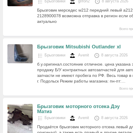
Брызговики
grifon2
8 августа 2026
Брызговик мерседес w212 передний левый a21
2128900078 возможна отправка в регион если о
актуально
Всего пр
Брызговик Mitsubishi Outlander xl
Брызговики
Avenit
8 августа 2026
б.у.оригинал.состояние отличное. цена указана
продажу Б/У контрактных автозапчастей для ав
запчасти не имеют пробега по РФ. Весь товар в 
г. Подольск Режим работы магазина: пн-пт:…
Всего пр
Брызговик моторного отсека Дэу
Матиз
Брызговики
Avenit
8 августа 2026
Продаётся брызговик моторного отсека левый дл
оригинал), а также есть правый и другие детали 