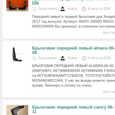
DM
Брызговики
Arakar
8 августа 2026
Передний левый и правый брызговик для Хенда
2017 год выпуска. Артикул: 86831-2W000 8683
868322W000 Б/у оригинал, в отличном состоянии
Всего пр
Брызговик передний левый almera 00-
06
Брызговики
Arakar
8 августа 2026
БРЫЗГОВИК ПЕРЕДНИЙ ЛЕВЫЙ ALMERA 00-06
26MF496FL KE788BN085DR KE788BN085 F3H558
на MITSUBISHI(МИТСУБИСИ), TOYOTA(ТОЙОТА
NISSAN(НИССАН). У нас вы всегда можете прио
кузова, бамперы и оптику по очень…
Всего пр
Брызговик передний левый camry 06-
11