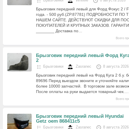
Брызговики
Whitele
8 августа 2026
Брызговик передний левый для Форд Фокус 2 / F
года. - 500 руб.(ZP.87781) ПОДРОБНОСТИ ПО
НАШЕМ САЙТЕ. ДЕЙСТВУЮТ СКИДКИ ДЛЯ П
ПОКУПАТЕЛЕЙ И КРУПНЫХ ЗАКАЗОВ. ГАРАНТИ
________ Доставка по…
Всего пр
Брызговик передний левый Форд Куг
2
Брызговики
Zasranec
8 августа 2026
Брызговик передний левый на Форд Куга 2 б.у. 
89696 Перед выездом звоните и уточняйте нали
более 10000 запчастей. В торговом зале возмож
После оплаты на руки выдается товарный чек.…
Всего пр
Брызговик передний левый Hyundai
Getz oem 868411c5
Брызговики
Zasranec
8 августа 2026