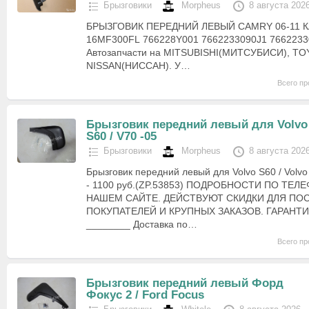
Брызговики
Morpheus
8 августа 202
БРЫЗГОВИК ПЕРЕДНИЙ ЛЕВЫЙ CAMRY 06-11 
16MF300FL 766228Y001 7662233090J1 7662233
Автозапчасти на MITSUBISHI(МИТСУБИСИ), T
NISSAN(НИССАН). У…
Всего пр
Брызговик передний левый для Volvo
S60 / V70 -05
Брызговики
Morpheus
8 августа 202
Брызговик передний левый для Volvo S60 / Volvo
- 1100 руб.(ZP.53853) ПОДРОБНОСТИ ПО ТЕЛ
НАШЕМ САЙТЕ. ДЕЙСТВУЮТ СКИДКИ ДЛЯ П
ПОКУПАТЕЛЕЙ И КРУПНЫХ ЗАКАЗОВ. ГАРАНТИ
________ Доставка по…
Всего пр
Брызговик передний левый Форд
Фокус 2 / Ford Focus