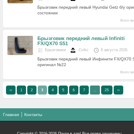
Брызговик передний левый Hyundai Getz б/у ор
состоянии
Всего пр
Брызговик передний левый Infiniti
FX/QX70 S51
Брызговики
Cvikc
8 августа 2026
Брызговик передний левый Инфинити FX/QX70 S
оригинал №22
Всего пр
‹‹
1
2
3
4
5
6
7
...
25
››
Главная
Контакты
Copyright © 2016-2026 Почти в дар! Все права защищены.