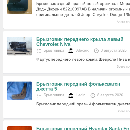
Брызговик задний правый новый оригинал. Mopa
Додж Джорни 82210997AB В наличии огромный 
оригинальных деталей Jeep. Chrysler. Dodge 1/6
Всего пр
Брызговик переднего крыла левый
Chevrolet Niva
Брызговики
Alexeix
8 августа 2026
Фартук переднего левого крыла Шевроле Нива 
Всего пр
Брызговик передний фольксваген
джетта 5
Брызговики
Ledin
8 августа 2026
Брызговик передний правый фольксваген джетта
Всего пр
Брызговик передний Hyundai Santa Fe