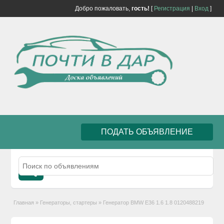
Добро пожаловать,
гость!
[
Регистрация
|
Вход
]
ПОДАТЬ ОБЪЯВЛЕНИЕ
Главная
»
Генераторы, стартеры
»
Генератор BMW E36 1.6 1.8 0120488219