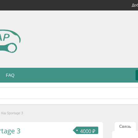
Доб
FAQ
 Kia Sportage 3
Связь
rtage 3
4000 ₽