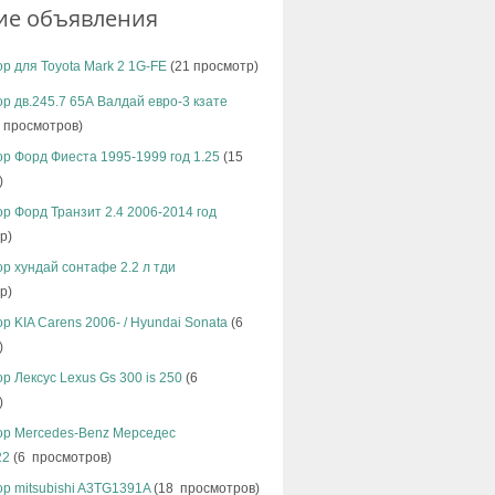
ие объявления
р для Toyota Mark 2 1G-FE
(21 просмотр)
р дв.245.7 65А Валдай евро-3 кзате
 просмотров)
р Форд Фиеста 1995-1999 год 1.25
(15
)
р Форд Транзит 2.4 2006-2014 год
р)
р хундай сонтафе 2.2 л тди
р)
р KIA Carens 2006- / Hyundai Sonata
(6
)
р Лексус Lexus Gs 300 is 250
(6
)
ор Mercedes-Benz Мерседес
22
(6 просмотров)
р mitsubishi A3TG1391A
(18 просмотров)