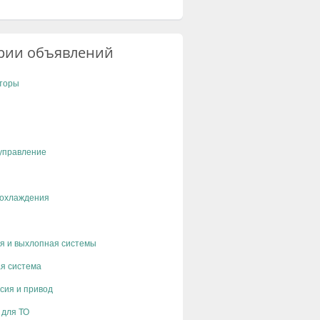
рии объявлений
торы
управление
 охлаждения
я и выхлопная системы
я система
сия и привод
 для ТО