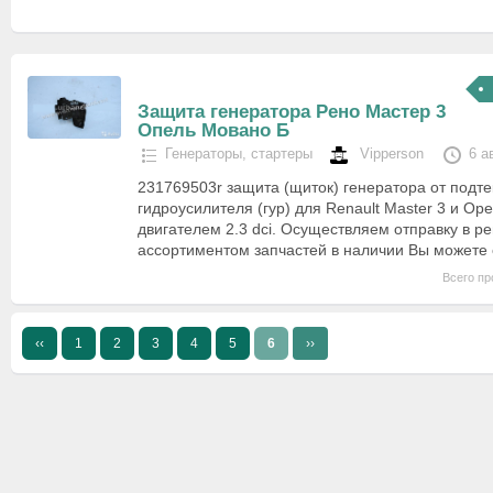
Защита генератора Рено Мастер 3
Опель Мовано Б
Генераторы, стартеры
Vipperson
6 а
231769503r защита (щиток) генератора от подте
гидроусилителя (гур) для Renault Master 3 и Ope
двигателем 2.3 dci. Осуществляем отправку в р
ассортиментом запчастей в наличии Вы можете
Всего пр
‹‹
1
2
3
4
5
6
››