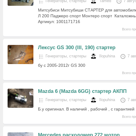
Генераторы, стартеры
Tamed
7 авгу
Митсубиси Митсубиши СТАРТЕР для автомобиле
Л 200 Паджеро спорт Монтеро спорт Каталожн
Артикул: 1001171716
Всего пр
Лексус GS 300 (III, 190) стартер
Генераторы, стартеры
Ilopuhina
7 ав
бу с 2005-2012г GS 300
Всего пр
Mazda 6 (Mazda 6GG) стартер АКПП
Генераторы, стартеры
Ilopuhina
7 ав
Б.у оригинал. В наличий , рабочий , с гарантией
Всего пр
Mercedes расходомер 272 мотор