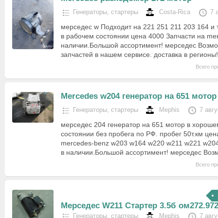
Генераторы, стартеры
Costa-Rica
7 
мерседес w Подходит на 221 251 211 203 164 и 
в рабочем состоянии цена 4000 Запчасти на mer
наличии.Большой ассортимент! мерседес Возмо
запчастей в нашем сервисе. доставка в регионы
Всего пр
Mercedes w204 генератор на 651 мотор
Генераторы, стартеры
Mephis
7 авг
мерседес 204 генератор на 651 мотор в хорош
состоянии без пробега по РФ. пробег 50т.км цен
mercedes-benz w203 w164 w220 w211 w221 w204
в наличии.Большой ассортимент! мерседес Воз
Всего пр
Мерседес W211 Стартер 3.5б ом272.97
Генераторы, стартеры
Mephis
7 авг