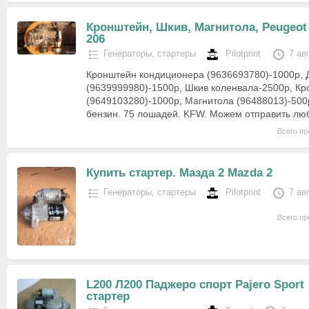
Кронштейн, Шкив, Магнитола, Peugeot
206
Генераторы, стартеры
Pilotprint
7 ав
Кронштейн кондиционера (9636693780)-1000р, 
(9639999980)-1500р, Шкив коленвала-2500р, Кр
(9649103280)-1000р, Магнитола (96488013)-500р
бензин. 75 лошадей. KFW. Можем отправить л
Всего пр
Купить стартер. Мазда 2 Mazda 2
Генераторы, стартеры
Pilotprint
7 ав
Всего пр
L200 Л200 Паджеро спорт Pajero Sport
стартер