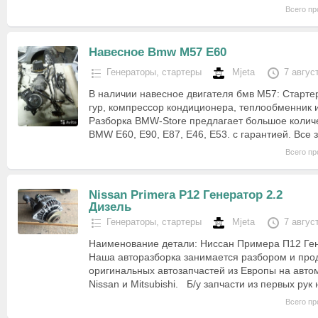
Всего пр
Навесное Bmw M57 E60
Генераторы, стартеры
Mjeta
7 авгус
В наличии навесное двигателя бмв М57: Стартер
гур, компрессор кондиционера, теплообменник и тд
Разборка BMW-Store предлагает большое количе
BMW E60, E90, E87, E46, E53. с гарантией. Все
Всего пр
Nissan Primera P12 Генератор 2.2
Дизель
Генераторы, стартеры
Mjeta
7 авгус
Наименование детали: Ниссан Примера П12 Ген
Наша авторазборка занимается разбором и про
оригинальных автозапчастей из Европы на авт
Nissan и Mitsubishi. Б/у запчасти из первых ру
Всего пр