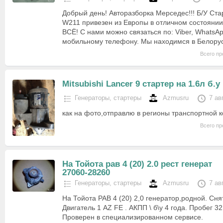
Добрый день! Авторазборка Мерседес!!! Б/У Ст
W211 привезен из Европы в отличном состоянии
ВСЁ! С нами можно связаться по: Viber, WhatsA
мобильному телефону. Мы находимся в Белору
Всего пр
Mitsubishi Lancer 9 стартер на 1.6л б.у
Генераторы, стартеры
Azmusru
7 ав
как на фото,отправлю в регионы транспортной 
Всего пр
На Тойота рав 4 (20) 2.0 рест генерат
27060-28260
Генераторы, стартеры
Azmusru
7 ав
На Тойота РАВ 4 (20) 2,0 генератор,родной. Сня
Двигатель 1 AZ FE . АКПП \ б\у 4 года. Пробег 32 
Проверен в специализированном сервисе.