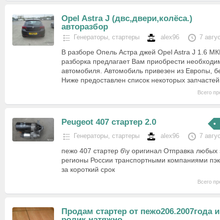
Opel Astra J (двс,двери,колёса.)
авторазбор
Генераторы, стартеры
alex96
7 авгу
В разборе Опель Астра джей Opel Astra J 1.6 М
разборка предлагает Вам приобрести необходи
автомобиля. Автомобиль привезен из Европы, б
Ниже предоставлен список некоторых запчасте
Всего пр
Peugeot 407 стартер 2.0
Генераторы, стартеры
alex96
7 авгу
пежо 407 стартер б\у оригинал Отправка любых 
регионы России транспортными компаниями пэк
за короткий срок
Всего пр
Продам стартер от пежо206.2007года и
ролик натяжно