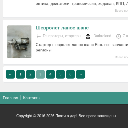
оптика, двигатели, трансмиссия, ходовая, КПП,
Всего пр
Шевролет ланос шанс
Генераторы, стартеры
Darkroland
7 
Стартер шевролет ланос шанс.Есть все запчаст
регионы.
Всего пр
‹‹
1
2
3
4
5
6
››
Главная
Контакты
Copyright © 2016-2026 Почти в дар! Все права защищены.