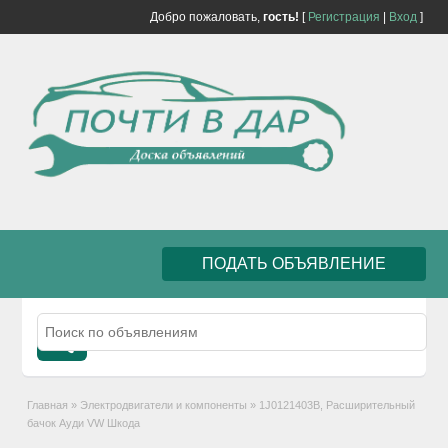
Добро пожаловать,
гость!
[
Регистрация
|
Вход
]
ПОДАТЬ ОБЪЯВЛЕНИЕ
Главная
»
Электродвигатели и компоненты
»
1J0121403B, Расширительный
бачок Ауди VW Шкода