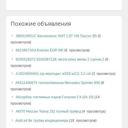
Похожие объявления
3B0919051C Бензонасос AWT 1.8T VW Пассат В5
(5
просмотров)
68239573AA Клапан EGR WK
(6 просмотров)
8200528372 8200387138. мозги рено меган 2 сценик 2
(6
просмотров)
А 0024669401 гур мерседес w203 w211 2.2 cdi
(3 просмотра)
A6511400675 теплообменник Mercedes Sprinter 906
(8
просмотров)
Абсорбер топливных паров Ситроен С4 (04-10)
(14
просмотров)
АКПП Ниссан Теана J32 полный привод
(4 просмотра)
Audi а4 8e трубка кондиционера
(18 просмотров)