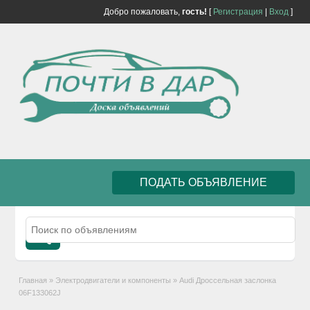
Добро пожаловать,
гость!
[
Регистрация
|
Вход
]
ПОДАТЬ ОБЪЯВЛЕНИЕ
Главная
»
Электродвигатели и компоненты
»
Audi Дроссельная заслонка
06F133062J