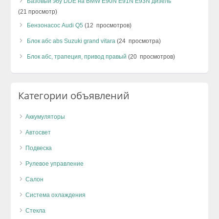
Базовый эбу DDE на BMW E90N E91N E93N дизель
(21 просмотр)
Бензонасос Audi Q5
(12 просмотров)
Блок абс abs Suzuki grand vitara
(24 просмотра)
Блок абс, трапеция, привод правый
(20 просмотров)
Категории объявлений
Аккумуляторы
Автосвет
Подвеска
Рулевое управление
Салон
Система охлаждения
Стекла