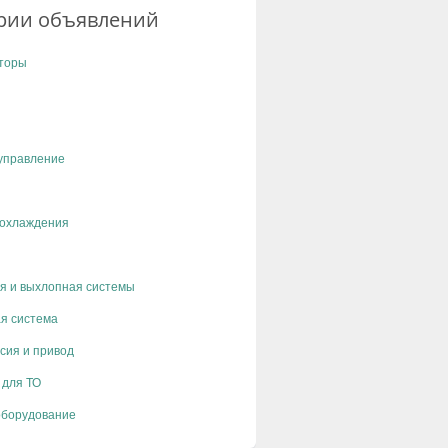
рии объявлений
торы
управление
 охлаждения
я и выхлопная системы
я система
сия и привод
 для ТО
оборудование