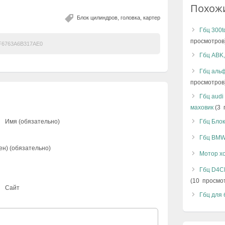
Похож
Блок цилиндров, головка, картер
Гбц 300t
просмотров
6763A6B317AE0
Гбц ABK,
Гбц альф
просмотров
Гбц audi
маховик
(3 
Имя (обязательно)
Гбц Блок
Гбц BMW
ен) (обязательно)
Мотор х
Гбц D4CB
(10 просмо
Сайт
Гбц для 