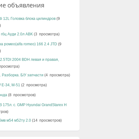
ие объявления
di 12L Головка блока цилиндров
(9
)
 гбц Ауди 2.0л ABK
(3 просмотра)
а ромео(alfa romeo) 166 2.4 JTD
(9
)
 2.5TDI 2004 BDH левая и правая,
просмотра)
. Разборка. Б/У запчасти
(4 просмотра)
 E-34, M-51
(2 просмотра)
онда
(8 просмотров)
 175л. с. GMP Hyundai GrandStarex H
тров)
бмв м54 м52ту 2.0
(14 просмотров)