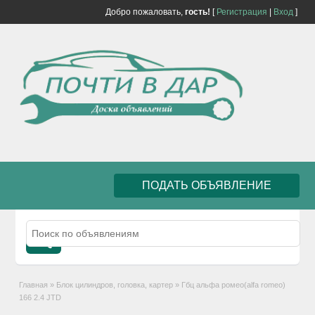
Добро пожаловать,
гость!
[
Регистрация
|
Вход
]
ПОДАТЬ ОБЪЯВЛЕНИЕ
Главная
»
Блок цилиндров, головка, картер
»
Гбц альфа ромео(alfa romeo)
166 2.4 JTD