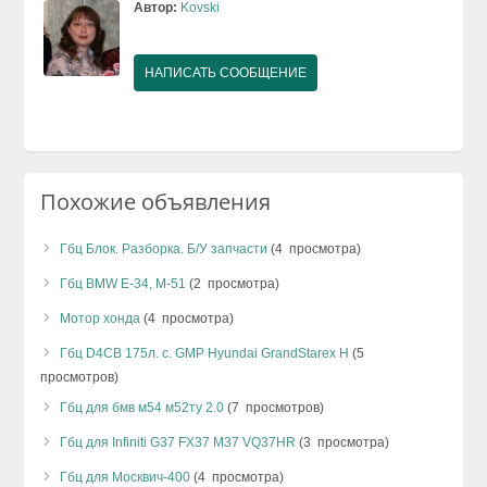
Автор:
Kovski
НАПИСАТЬ СООБЩЕНИЕ
Похожие объявления
Гбц Блок. Разборка. Б/У запчасти
(4 просмотра)
Гбц BMW E-34, M-51
(2 просмотра)
Мотор хонда
(4 просмотра)
Гбц D4CB 175л. с. GMP Hyundai GrandStarex H
(5
просмотров)
Гбц для бмв м54 м52ту 2.0
(7 просмотров)
Гбц для Infiniti G37 FX37 M37 VQ37HR
(3 просмотра)
Гбц для Москвич-400
(4 просмотра)