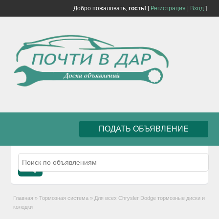
Добро пожаловать,
гость!
[
Регистрация
|
Вход
]
ПОДАТЬ ОБЪЯВЛЕНИЕ
Главная
»
Тормозная система
»
Для всех Chrysler Dodge тормозные диски и
колодки