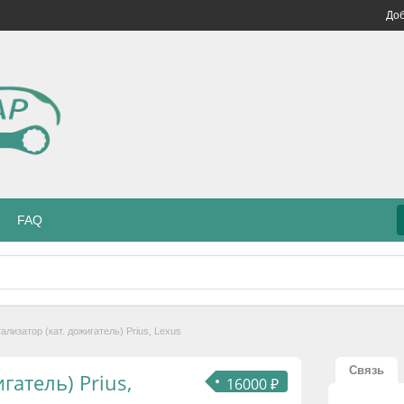
Доб
FAQ
ализатор (кат. дожигатель) Prius, Lexus
Связь
гатель) Prius,
16000 ₽