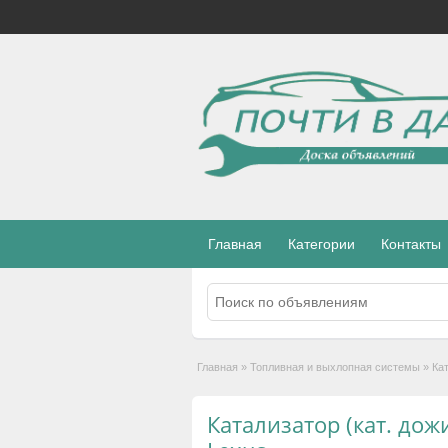
Главная
Категории
Контакты
Главная
»
Топливная и выхлопная системы
»
Кат
Катализатор (кат. дожи