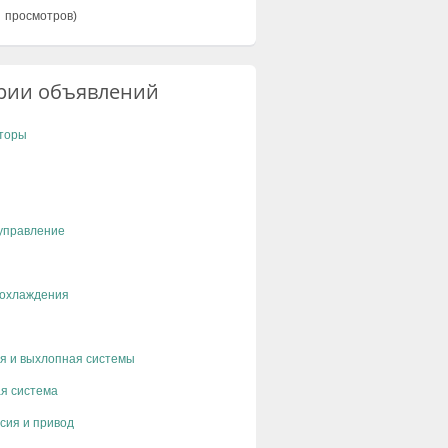
 просмотров)
рии объявлений
торы
управление
 охлаждения
я и выхлопная системы
я система
сия и привод