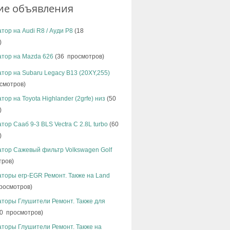
ие объявления
тор на Audi R8 / Ауди Р8
(18
)
атор на Mazda 626
(36 просмотров)
тор на Subaru Legacy B13 (20XY,255)
смотров)
тор на Toyota Highlander (2grfe) низ
(50
)
тор Сааб 9-3 BLS Vectra C 2.8L turbo
(60
)
атор Сажевый фильтр Volkswagen Golf
тров)
торы егр-EGR Ремонт. Также на Land
росмотров)
аторы Глушители Ремонт. Также для
0 просмотров)
аторы Глушители Ремонт. Также на