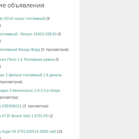
ие объявления
ato 2014г насос топливный
(9
)
опливный - Nissan 16403-59EX0
(6
)
топливный Мазда Форд
(5 просмотров)
ген Поло 1.6 Топливная рампа
(5
)
ус 2 фильтр топливный 1.6 дизель
просмотров)
део 3 бензонасос 1.8-2.0 в сборе
росмотра)
а 03E906031
(3 просмотра)
 073F Bosch VAG 1.9TDi PD
(2
а Ауди V6 078133551A 2800 см3
(18
)