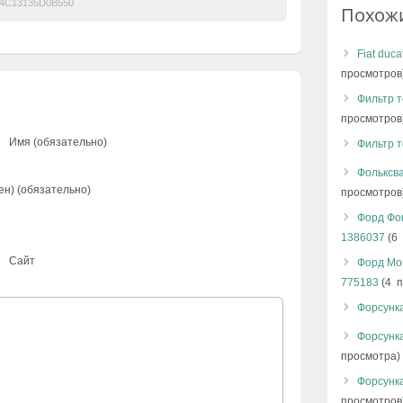
4C13135D0B550
Похож
Fiat duc
просмотров
Фильтр т
просмотров
Имя (обязательно)
Фильтр 
Фольксва
ен) (обязательно)
просмотров
Форд Фок
1386037
(6 
Сайт
Форд Мон
775183
(4 п
Форсунк
Форсунка
просмотра)
Форсунк
просмотров