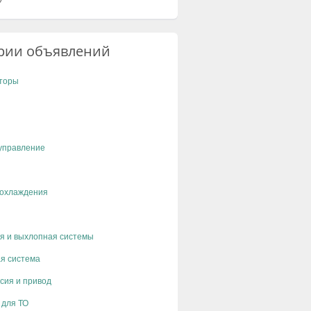
рии объявлений
торы
управление
 охлаждения
я и выхлопная системы
я система
сия и привод
 для ТО