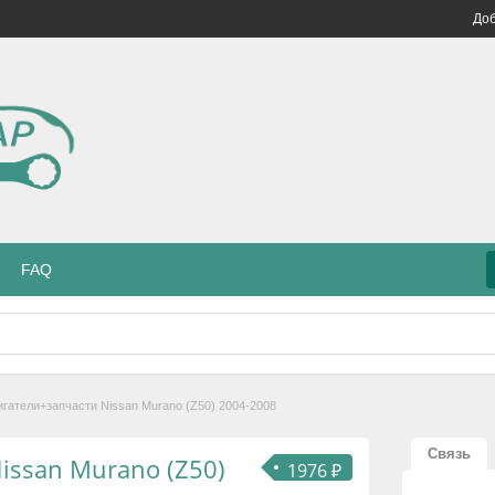
Доб
FAQ
игатели+запчасти Nissan Murano (Z50) 2004-2008
Связь
issan Murano (Z50)
1976 ₽