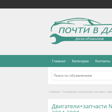
Главная
Категории
Контакты
Главная
»
Топливная и выхлопная системы
»
Дв
Двигатели+запчасти N