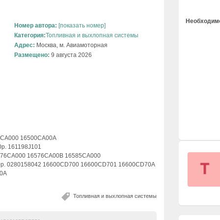
Необходимо
Номер автора:
[показать номер]
Категория:
Топливная и выхлопная системы
Адрес:
Москва, м. Авиамоторная
Размещено:
9 августа 2026
00CA000 16500CA00A
0р. 161198J101
6576CA000 16576CA00B 16585CA000
00р. 0280158042 16600CD700 16600CD701 16600CD70A
70A
Топливная и выхлопная системы