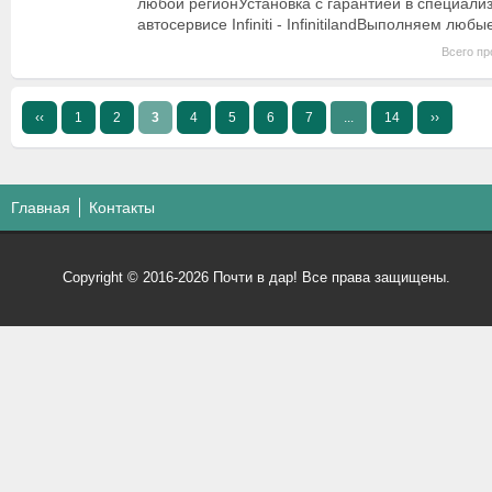
любой регионУстановка с гарантией в специал
автосервисе Infiniti - InfinitilandВыполняем люб
Всего пр
‹‹
1
2
3
4
5
6
7
...
14
››
Главная
Контакты
Copyright © 2016-2026 Почти в дар! Все права защищены.