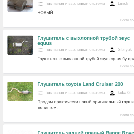
Топливная и выхлопная системы
Lmick
НОВЫЙ
Всего пр
Глушитель с выхлопной трубой экус
equus
Топливная и выхлопная системы
Sibiryak
Глушитель с выхлопной трубой экус equus бу ор
Всего пр
Глушитель toyota Land Cruiser 200
Топливная и выхлопная системы
koka73
Продам практически новый оригинальный глушит
тюнингом.
Всего пр
Глушитель задний правый Range Rove