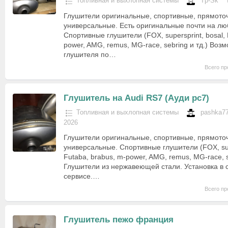
Топливная и выхлопная системы
Tp-Sk
Глушители оригинальные, спортивные, прямото
универсальные. Есть оригинальные почти на лю
Спортивные глушители (FOX, supersprint, bosal, 
power, AMG, remus, MG-race, sebring и тд.) Воз
глушителя по…
Всего пр
Глушитель на Audi RS7 (Ауди рс7)
Топливная и выхлопная системы
pashka7
2026
Глушители оригинальные, спортивные, прямото
универсальные. Спортивные глушители (FOX, supe
Futaba, brabus, m-power, AMG, remus, MG-race, se
Глушители из нержавеющей стали. Установка в
сервисе.…
Всего пр
Глушитель пежо франция