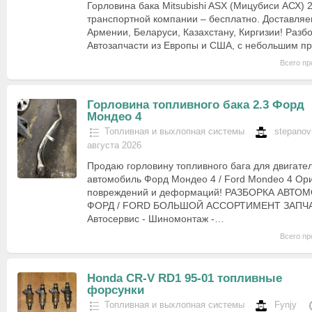
Горловина бака Mitsubishi ASX (Мицубиси АСХ) 2
транспортной компании – бесплатно. Доставляе
Армении, Беларуси, Казахстану, Киргизии! Разбо
Автозапчасти из Европы и США, с небольшим п
Всего пр
Горловина топливного бака 2.3 Форд
Мондео 4
Топливная и выхлопная системы
stepano
августа 2026
Продаю горловину топливного бага для двигател
автомобиль Форд Мондео 4 / Ford Mondeo 4 Ори
повреждений и деформаций! РАЗБОРКА АВТО
ФОРД / FORD БОЛЬШОЙ АССОРТИМЕНТ ЗАПЧА
Автосервис - Шиномонтаж -…
Всего пр
Honda CR-V RD1 95-01 топливные
форсунки
Топливная и выхлопная системы
Fynjy