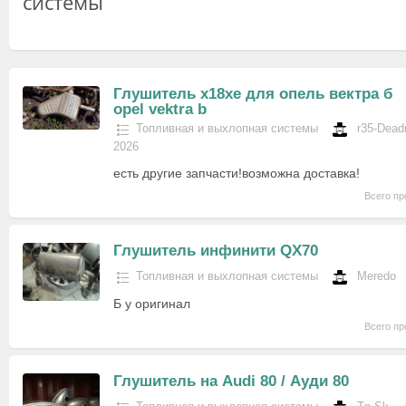
системы
Глушитель х18хе для опель вектра б
opel vektra b
Топливная и выхлопная системы
r35-Dead
2026
есть другие запчасти!возможна доставка!
Всего пр
Глушитель инфинити QX70
Топливная и выхлопная системы
Meredo
Б у оригинал
Всего пр
Глушитель на Audi 80 / Ауди 80