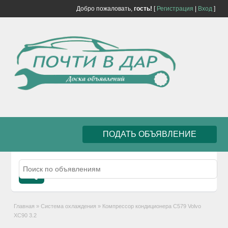
Добро пожаловать,
гость!
[
Регистрация
|
Вход
]
ПОДАТЬ ОБЪЯВЛЕНИЕ
Главная
»
Система охлаждения
»
Компрессор кондиционера C579 Volvo
XC90 3.2