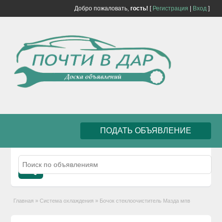
Добро пожаловать,
гость!
[
Регистрация
|
Вход
]
ПОДАТЬ ОБЪЯВЛЕНИЕ
Главная
»
Система охлаждения
»
Бочок стеклоочиститель Мазда мпв