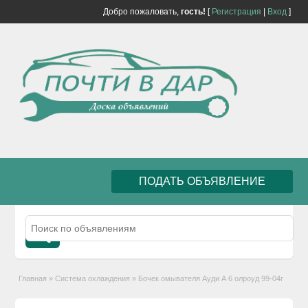
Добро пожаловать,
гость!
[
Регистрация
|
Вход
]
ПОДАТЬ ОБЪЯВЛЕНИЕ
Главная
»
Система охлаждения
»
Бочек омывателя Ауди А 6 олроуд 99-04г