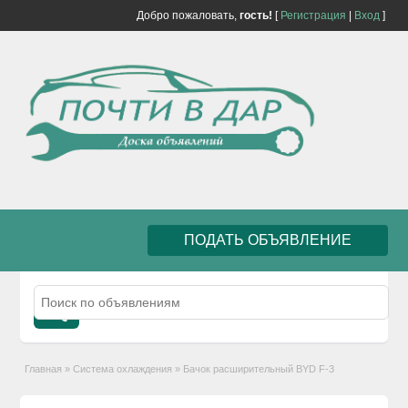
Добро пожаловать,
гость!
[
Регистрация
|
Вход
]
ПОДАТЬ ОБЪЯВЛЕНИЕ
Главная
»
Система охлаждения
»
Бачок расширительный BYD F-3