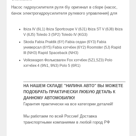
Насос гидроусилителя руля б\у оригинал в сборе (насос,
бачок электрогидроусилителя рулевого управления) для
Ibiza IV (6L1) Ibiza Sportcoupe V (6J1) Ibiza ST V (6J8) Ibiza
V (6J5) Toledo 3 (5P2) Toledo IV (KG3)
Skoda Fabia Praktik (6Y) Fabia седан (6Y3) Fabia
универсал (6Y5) Fabia хэтчбек (6Y2) Roomster (5J) Rapid
III (NH3) Rapid Spaceback (NH3)
Volkswagen Фольксваген Fox хэтчбек (5Z1,5Z3) Polo
хэтчбек 4 (9N1, 9N3) Polo 5 (6R1)
________________________________________________
НА НАШЕМ СКЛАДЕ "НИЛИНА АВТО" ВЫ МОЖЕТЕ
ПОДОБРАТЬ ПРАКТИЧЕСКИ ЛЮБУЮ ДЕТАЛЬ К
ДАННОМУ АВТОМОБИЛЮ!
Гарантия практически на все категории деталей!
Мы работаем по всей России! Доставка
транспортными компаниями в любой город РФ