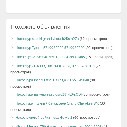
Похожие объявления
Насос гур suzuki grand vitara h25a h27a
(60 просмотров)
Насос гур Туксон 571002E200 571002E300
(30 просмотров)
Насос Гур Volvo S40 V50 C30 2.4 36001485
(75 просмотров)
Насос гур ZF 409 дв патриот УАЗ (3163-3407010)
(75
просмотров)
Насос гура Infiniti FX35 FX37 QX70 S51 новый
(30
просмотров)
Насос гура на мерседес ом 628. 4.0л.CDI
(30 просмотров)
Насос гура + шкив + бачок Jeep Grand Cherokee WK
(30
просмотров)
Насос рулевой рейки Форд Фокус 2
(60 просмотров)
Nissan Murano Z50 Насос гидроусилителя 2004-2008
(48