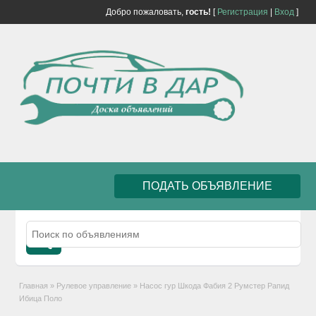
Добро пожаловать,
гость!
[
Регистрация
|
Вход
]
ПОДАТЬ ОБЪЯВЛЕНИЕ
Главная
»
Рулевое управление
»
Насос гур Шкода Фабия 2 Румстер Рапид
Ибица Поло