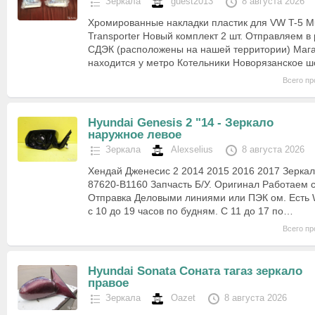
Зеркала
guest2013
8 августа 2026
Хромированные накладки пластик для VW T-5 Mul
Transporter Новый комплект 2 шт. Отправляем в
СДЭК (расположены на нашей территории) Мага
находится у метро Котельники Новорязанское 
Всего пр
Hyundai Genesis 2 "14 - Зеркало
наружное левое
Зеркала
Alexselius
8 августа 2026
Хендай Дженесис 2 2014 2015 2016 2017 Зерка
87620-B1160 Запчасть Б/У. Оригинал Работаем 
Отправка Деловыми линиями или ПЭК ом. Есть 
с 10 до 19 часов по будням. С 11 до 17 по…
Всего пр
Hyundai Sonata Соната тагаз зеркало
правое
Зеркала
Oazet
8 августа 2026