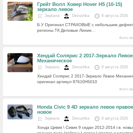
Грейт Волл Ховер Hover Н5 (10-15)
зеркало левое
Зеркала
Devushka
8 августа 2026
Б.У Оригинал СТРАХОВЫЕ с небольшим дефект
регионы ТК Деловые Линии...
Всего пр
Хендай Солярис 2 2017-Зеркало Левое
Механическое
Зеркала
Devushka
8 августа 2026
Хендай Солярис 2 2017-Зеркало Левое Механич
оригинал артикул 87610H5010
Всего пр
Honda Civic 9 4D зеркало левое право
новое
Зеркала
Devushka
8 августа 2026
Хонда Цивик \ Сивик 9 седан 2012-2014 г.в. нов