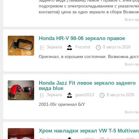
заднего вида (тайвань) левое \ правое с электр
подогревом с электроскладыванием с указателе
контактов) цена за одно зеркало в сборе Возм
Всего пр
Honda HR-V 98-06 зеркало правое
Зеркала
Focstrot
8 августа 2026
Оригинал, в хорошем состоянии. Возможна дост
Всего пр
Honda Jazz Fit левое зеркало заднего
вида blue
Зеркала
guest2013
8 августа 2026
2001-05г оригинал Б/У
Всего пр
Хром накладки зеркал VW T-5 Multivan