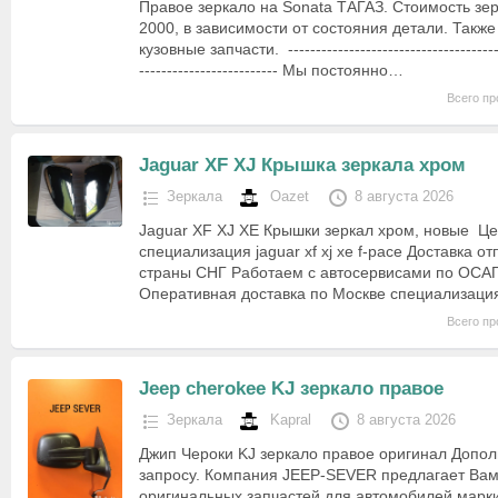
Правое зеркало на Sonata ТАГАЗ. Стоимость зер
2000, в зависимости от состояния детали. Также
кузовные запчасти. ----------------------------------------
------------------------- Мы постоянно…
Всего пр
Jaguar XF XJ Крышка зеркала хром
Зеркала
Oazet
8 августа 2026
Jaguar XF XJ XE Крышки зеркал хром, новые Це
специализация jaguar xf xj xe f-pace Доставка о
страны СНГ Работаем с автосервисами по ОСАГ
Оперативная доставка по Москве специализация
Всего пр
Jeep cherokee KJ зеркало правое
Зеркала
Kapral
8 августа 2026
Джип Чероки KJ зеркало правое оригинал Допо
запросу. Компания JEEP-SEVER предлагает Ва
оригинальных запчастей для автомобилей марк