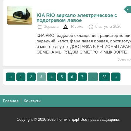
KIA RIO зеркало электрическое с
подогревом левое
Зеркала
RiveЯs
8 августа 2026
КИА РИО: радиаор охлаждения, радиатор конди
передний, капот, фара левая правая, противоту
и многое другое. ДОСТАВКА В РЕГИОНЫ ГАРА
ОБМЕНА МЫ РЯДОМ С МЕТРО И МЦК ЗОРГЕ
Всего пр
‹‹
1
2
3
4
5
6
7
...
23
››
Главная
Контакты
Copyright © 2016-2026 Почти в дар! Все права защищены.