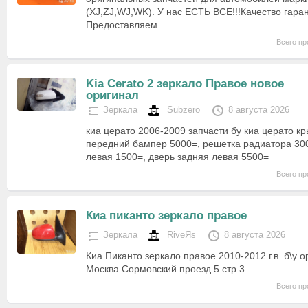
(XJ,ZJ,WJ,WK). У нас ЕСТЬ ВСЕ!!!Качество гара
Предоставляем…
Всего пр
Kia Cerato 2 зеркало Правое новое
оригинал
Зеркала
Subzero
8 августа 2026
киа церато 2006-2009 запчасти бу киа церато к
передний бампер 5000=, решетка радиатора 30
левая 1500=, дверь задняя левая 5500=
Всего пр
Киа пиканто зеркало правое
Зеркала
RiveЯs
8 августа 2026
Киа Пиканто зеркало правое 2010-2012 г.в. б\у
Москва Сормовский проезд 5 стр 3
Всего пр