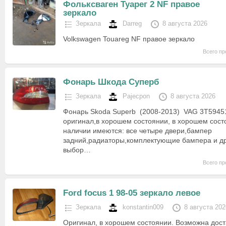
Фольксваген Туарег 2 NF правое
зеркало
Зеркала
Darreg
8 августа 2026
Volkswagen Touareg NF правое зеркало
Всего пр
Фонарь Шкода Суперб
Зеркала
Pajecpon
8 августа 2026
Фонарь Skoda Superb (2008-2013) VAG 3T594511
оригинал,в хорошем состоянии, в хорошем состо
наличии имеются: все четыре двери,бампер
задний,радиаторы,комплектующие бампера и д
выбор…
Всего пр
Ford focus 1 98-05 зеркало левое
Зеркала
konstantin009
8 августа 202
Оригинал, в хорошем состоянии. Возможна дост