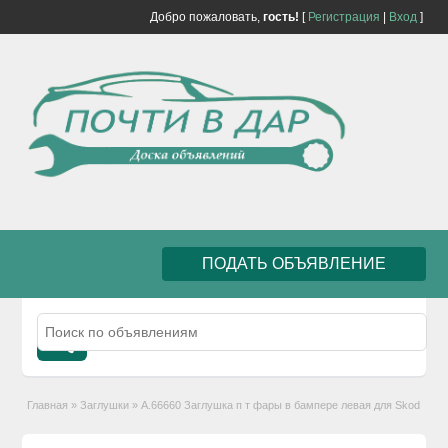
Добро пожаловать,
гость!
[
Регистрация
|
Вход
]
ПОДАТЬ ОБЪЯВЛЕНИЕ
Главная
»
Заглушки
»
А.66660 Заглушка п т фары в бампере левая для Skod