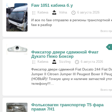
Faw 1051 кабина б.у
Кабина
Volna
6 августа 2026
И все по faw отправлю в регионы транспортной
faw в разбор
Всего пр
Фиксатор двери сдвижной Фиат
Дукато Пежо Боксер
Кабина
Sizzling
6 августа 2026
Фиксатор двери сдвижной Fiat Ducato 244 Fiat Du
Jumper II Citroen Jumper III Peugeot Boxer II Peug
(НОВЫЙ)! Точную цену и наличие запчастей уто
телефону!!!…
Всего пр
Фольксваген транспортер T5 фара
правая 7H1