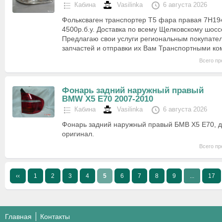
Кабина
Vasilinka
6 августа 2026
Фольксваген транспортер T5 фара правая 7H19
4500р.б.у. Доставка по всему Щелковскому шо
Предлагаю свои услуги региональным покупател
запчастей и отправки их Вам Транспортными к
Всего пр
Фонарь задний наружный правый
BMW X5 E70 2007-2010
Кабина
Vasilinka
6 августа 2026
Фонарь задний наружный правый БМВ X5 E70, до
оригинал.
Всего пр
‹‹
1
2
3
4
5
6
7
8
9
...
17
Главная
Контакты