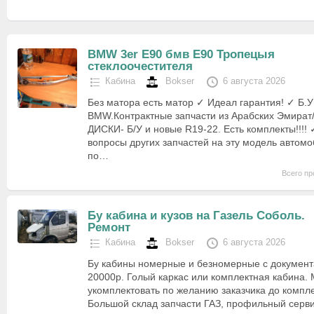
BMW 3er E90 бмв Е90 Тропецыя
стеклоочестителя
Кабина
Bokser
6 августа 2026
Без матора есть матор ✓ Идеал гарантия! ✓ Б.
BMW.Контрактные запчасти из Арабских Эмира
ДИСКИ- Б/У и новые R19-22. Есть комплекты!!!!
вопросы других запчастей на эту модель автом
по…
Всего пр
Бу кабина и кузов на Газель Соболь.
Ремонт
Кабина
Bokser
6 августа 2026
Бу кабины номерные и безномерные с документа
20000р. Голый каркас или комплектная кабина.
укомплектовать по желанию заказчика до компл
Большой склад запчасти ГАЗ, профильный серви