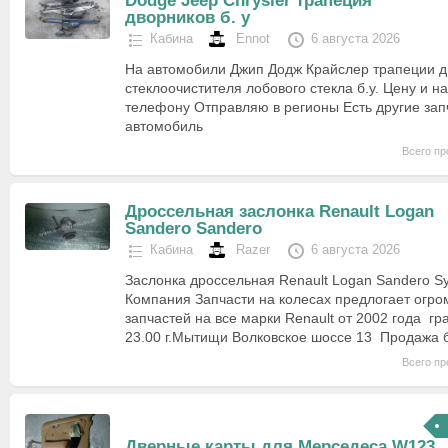
Dodge Jeep Chrysler трапеция
дворников б. у
Кабина
Ennot
6 августа 2026
На автомобили Джип Додж Крайслер трапеции д
стеклоочистителя лобового стекла б.у. Цену и н
телефону Отправляю в регионы Есть другие запч
автомобиль
Всего пр
Дроссельная заслонка Renault Logan
Sandero Sandero
Кабина
Razer
6 августа 2026
Заслонка дроссельная Renault Logan Sandero Sy
Компания Запчасти на колесах предлогает огр
запчастей на все марки Renault от 2002 года гр
23.00 г.Мытищи Волковское шоссе 13 Продажа 
Всего пр
Дверные карты для Мерседеса W123