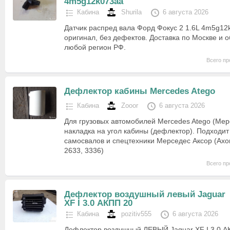
4m5g12k073aa
Кабина
Shurila
6 августа 2026
Датчик распред вала Форд Фокус 2 1.6L 4m5g12k
оригинал, без дефектов. Доставка по Москве и о
любой регион РФ.
Всего пр
Дефлектор кабины Mercedes Atego
Кабина
Zooor
6 августа 2026
Для грузовых автомобилей Mercedes Atego (Мер
накладка на угол кабины (дефлектор). Подходит
самосвалов и спецтехники Мерседес Аксор (Axor)
2633, 3336)
Всего пр
Дефлектор воздушный левый Jaguar
XF I 3.0 АКПП 20
Кабина
pozitiv555
6 августа 2026
Дефлектор воздушный ЛЕВЫЙ Jaguar XF I 3.0 А