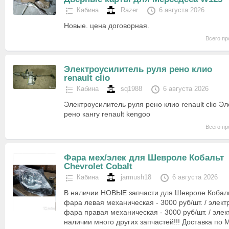
Кабина
Razer
6 августа 2026
Новые. цена договорная.
Всего пр
Электроусилитель руля рено клио
renault clio
Кабина
sq1988
6 августа 2026
Электроусилитель руля рено клио renault clio Э
рено кангу renault kengoo
Всего пр
Фара мех/элек для Шевроле Кобальт
Chevrolet Cobalt
Кабина
jarmush18
6 августа 2026
В наличии НОВЫЕ запчасти для Шевроле Кобальт
фара левая механическая - 3000 руб/шт. / элект
фара правая механическая - 3000 руб/шт. / элек
наличии много других запчастей!!! Доставка по