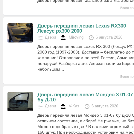
Дверь передняя левая Киа Спортаж 3 Kia Sporta
Всего пр
Дверь передняя левая Lexus RX300
Лексус рх300 2000
Двери
Miroving
6 августа 2026
Дверь передняя левая Lexus RX 300 (Лексус РХ 
2000 год (1997-2003). Доставка – бесплатно до 
компании! Отправляем по всей России, Армении,
Беларуси! Разборка авто. Автозапчасти из Евро
небольшим…
Всего пр
Дверь передняя левая Мондео 3 01-07
бу Д-10
Двери
V-Kas
6 августа 2026
Дверь передняя левая Мондео 3 01-07 бу Д-10 О
отличном состояние, в сборе! Не ржавые, не бит
Можно подобрать в цвет! В наличии огромный в
150 штук. При необходимости установим на мес