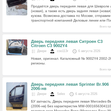
Продаётся дверь передняя левая для Шевроле А
(новая), а также есть дверь задняя левая (новая
кузова. Возможна доставка по Москве, отправим
транспортной компанией Деловые линии или Пэ
Всего пр
Дверь передняя левая Ситроен С3
Citroen C3 9002Y4
Двери
coo113r
6 августа 2026
Новая, оригинал. Каталожный № 9002Y4 2002-2
регионы.
Всего пр
Дверь передняя левая Sprinter Br.906
2006-нв
Двери
Selex
6 августа 2026
БУ запчасть, Дверь передняя левая Mercedes-Ben
(2006-нв) Без характеристик MW-000165630411
водительская Mercedes Benz (Мерседес-Бенц М