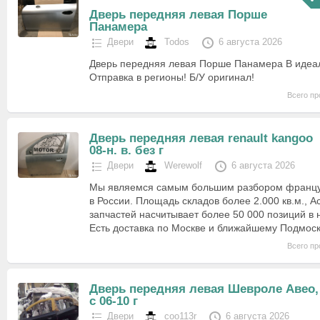
Дверь передняя левая Порше
Панамера
Двери
Todos
6 августа 2026
Дверь передняя левая Порше Панамера В идеа
Отправка в регионы! Б/У оригинал!
Всего пр
Дверь передняя левая renault kangoo
08-н. в. без г
Двери
Werewolf
6 августа 2026
Мы являемся самым большим разбором францу
в России. Площадь складов более 2.000 кв.м., А
запчастей насчитывает более 50 000 позиций в 
Есть доставка по Москве и ближайшему Подмос
Всего пр
Дверь передняя левая Шевроле Авео,
с 06-10 г
Двери
coo113r
6 августа 2026