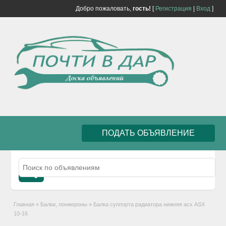
Добро пожаловать,
гость!
[
Регистрация
|
Вход
]
ПОДАТЬ ОБЪЯВЛЕНИЕ
Главная
»
Балки, лонжероны
»
Балка суппорта радиатора нижняя асх ASX
10-16