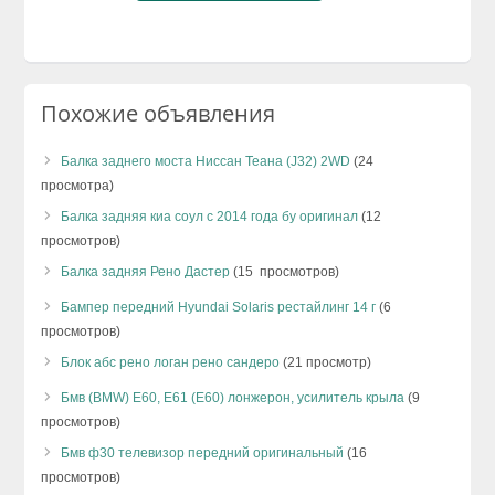
Похожие объявления
Балка заднего моста Ниссан Теана (J32) 2WD
(24
просмотра)
Балка задняя киа соул с 2014 года бу оригинал
(12
просмотров)
Балка задняя Рено Дастер
(15 просмотров)
Бампер передний Hyundai Solaris рестайлинг 14 г
(6
просмотров)
Блок абс рено логан рено сандеро
(21 просмотр)
Бмв (BMW) Е60, Е61 (E60) лонжерон, усилитель крыла
(9
просмотров)
Бмв ф30 телевизор передний оригинальный
(16
просмотров)