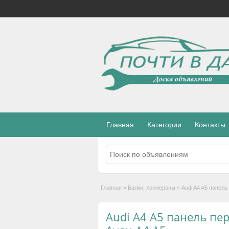
Главная
Категории
Контакты
Главная
»
Балки, лонжероны
»
Audi A4 A5 панель
Audi A4 A5 панель пе