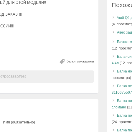
ЕЙ ДЛЯ ЭТОЙ МОДЕЛИ!!
Похож
 ЗАКАЗ !!!!
Audi Q5 
(4 просмот
ССИИ!!!
Авео зад
Бачок о
(12 просмо
!
Баланси
Балки, лонжероны
4.4л
(12 пр
Балка н
D97D9CB8BDF989
просмотра)
Балка п
311067550
Балка по
сломано
(21
Балка по
(24 просмо
Имя (обязательно)
Балка по