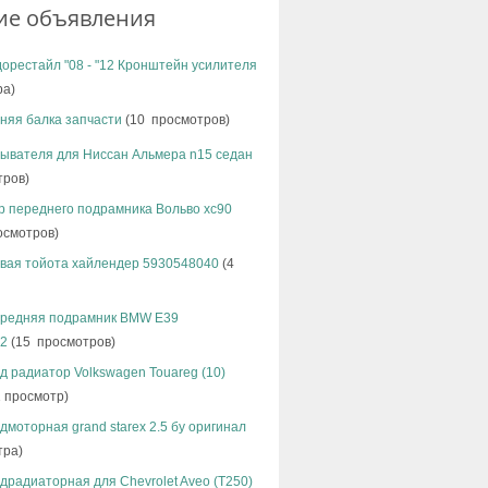
ие объявления
дорестайл "08 - "12 Кронштейн усилителя
ра)
няя балка запчасти
(10 просмотров)
мывателя для Ниссан Альмера n15 седан
тров)
р переднего подрамника Вольво хс90
осмотров)
овая тойота хайлендер 5930548040
(4
ередняя подрамник BMW E39
72
(15 просмотров)
д радиатор Volkswagen Touareg (10)
 просмотр)
дмоторная grand starex 2.5 бу оригинал
тра)
драдиаторная для Chevrolet Aveo (T250)