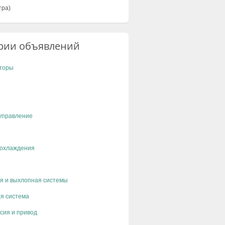
тра)
рии объявлений
торы
управление
 охлаждения
я и выхлопная системы
я система
сия и привод