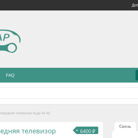
Доб
FAQ
 передняя телевизор Ауди А4 А5
Связь
редняя телевизор
6400 ₽