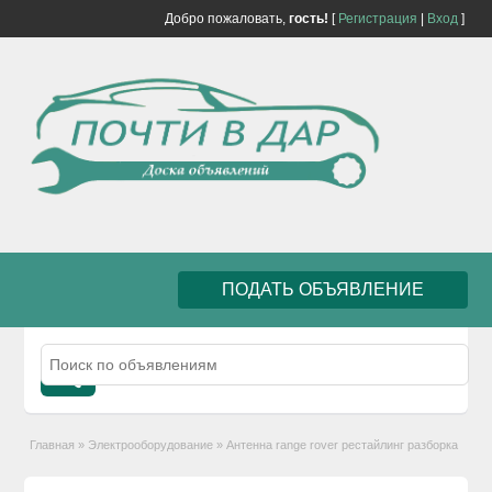
Добро пожаловать,
гость!
[
Регистрация
|
Вход
]
ПОДАТЬ ОБЪЯВЛЕНИЕ
Главная
»
Электрооборудование
»
Антенна range rover рестайлинг разборка