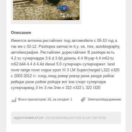
Описание
Имеется антенна рестайлинг под автомобили с 05-10 год а
так же с 02-12. Разборка запчасти б.у. se, hse, autobiography,
автобиография. Рестайлинг дорестайлинг В разборе есть
4.2 sc суперчардж 3.6 d 3.6d дизель 4.4 Ягуар 4.4 m62-tu
m62 b44 4.4 d 4.4d diesel 5.0 суперчарч суперчаржет. land
rover range rover vogue sport III 3 LM Supercharged L322 л320
с 2002-2012 гг. лэнд ленд ровер ровэр ренж рендж рейнж
рейндж рэнж рэйнж рэйндж вог вок спорт суперчарж
суперчаржед 3 lm 3 лм 3лм л 322 л322 L 322 l320
Всего просмотров: 16, за сегодня: 1
Электрооборудование
ИДЕНТИФИКАТОР:
29CED9A6DB9100F319F9143F75B75E90