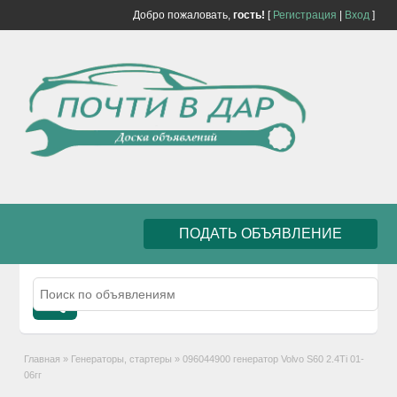
Добро пожаловать,
гость!
[
Регистрация
|
Вход
]
ПОДАТЬ ОБЪЯВЛЕНИЕ
Главная
»
Генераторы, стартеры
»
096044900 генератор Volvo S60 2.4Ti 01-
06гг