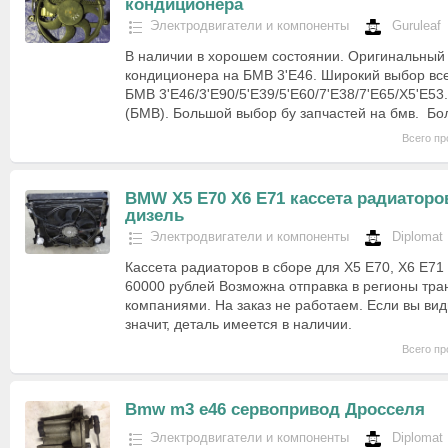
кондиционера
Электродвигатели и компоненты
Guruleaf
В наличии в хорошем состоянии. Оригинальный 
кондиционера на БМВ 3'Е46. Широкий выбор все
БМВ 3'Е46/3'Е90/5'Е39/5'Е60/7'Е38/7'Е65/Х5'Е5
(БМВ). Большой выбор бу запчастей на бмв. Б
Всего пр
BMW Х5 Е70 Х6 Е71 кассета радиаторо
дизель
Электродвигатели и компоненты
Diplomat
Кассета радиаторов в сборе для Х5 Е70, Х6 Е71 
60000 рублей Возможна отправка в регионы тр
компаниями. На заказ не работаем. Если вы вид
значит, деталь имеется в наличии.
Всего пр
Bmw m3 e46 сервопривод Дросселя
Электродвигатели и компоненты
Diplomat