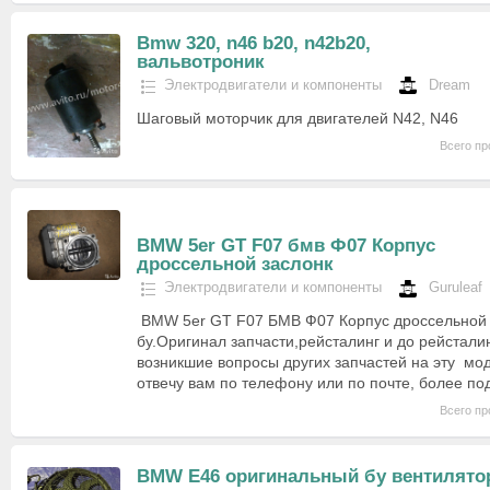
Bmw 320, n46 b20, n42b20,
вальвотроник
Электродвигатели и компоненты
Dream
Шаговый моторчик для двигателей N42, N46
Всего пр
BMW 5er GT F07 бмв Ф07 Корпус
дроссельной заслонк
Электродвигатели и компоненты
Guruleaf
BMW 5er GT F07 БМВ Ф07 Корпус дроссельной з
бу.Оригинал запчасти,рейсталинг и до рейстали
возникшие вопросы других запчастей на эту мо
отвечу вам по телефону или по почте, более по
Всего пр
BMW E46 оригинальный бу вентилято