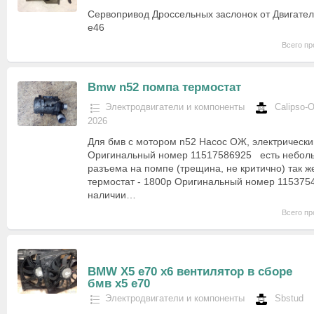
Сервопривод Дроссельных заслонок от Двигате
е46
Всего пр
Bmw n52 помпа термостат
Электродвигатели и компоненты
Calipso-
2026
Для бмв с мотором n52 Насос ОЖ, электрически
Оригинальный номер 11517586925 есть небол
разъема на помпе (трещина, не критично) так ж
термостат - 1800р Оригинальный номер 1153754
наличии…
Всего пр
BMW X5 e70 x6 вентилятор в сборе
бмв х5 е70
Электродвигатели и компоненты
Sbstud