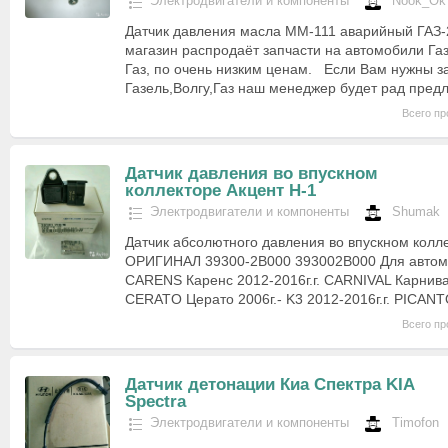
Электродвигатели и компоненты
Nook_Ok
Датчик давления масла ММ-111 аварийный ГАЗ-
магазин распродаёт запчасти на автомобили Га
Газ, по очень низким ценам. Если Вам нужны з
Газель,Волгу,Газ наш менеджер будет рад пре
Всего пр
Датчик давления во впускном
коллекторе Акцент H-1
Электродвигатели и компоненты
Shumak
Датчик абсолютного давления во впускном кол
ОРИГИНАЛ 39300-2B000 393002B000 Для автомо
CARENS Каренс 2012-2016г.г. CARNIVAL Карнива
CERATO Церато 2006г.- K3 2012-2016г.г. PICAN
Всего пр
Датчик детонации Киа Спектра KIA
Spectra
Электродвигатели и компоненты
Timofon