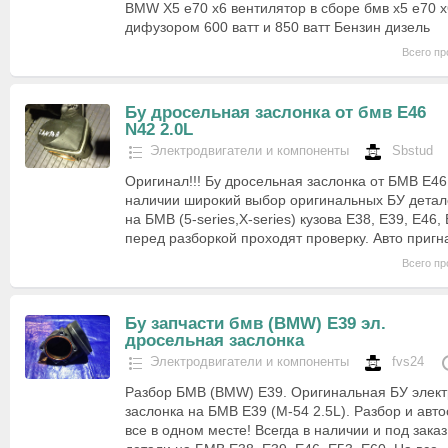
BMW X5 e70 x6 вентилятор в сборе бмв х5 е70 х
дифузором 600 ватт и 850 ватт Бензин дизель
Всего пр
Бу дросельная заслонка от бмв Е46
N42 2.0L
Электродвигатели и компоненты
Sbstud
Оригинал!!! Бу дросельная заслонка от БМВ Е46 
наличии широкий выбор оригинальных БУ детал
на БМВ (5-series,X-series) кузова Е38, Е39, Е46,
перед разборкой проходят проверку. Авто приг
Всего пр
Бу запчасти бмв (BMW) E39 эл.
дросельная заслонка
Электродвигатели и компоненты
fvs24
Разбор БМВ (BMW) E39. Оригинальная БУ элек
заслонка на БМВ Е39 (М-54 2.5L). Разбор и авт
все в одном месте! Всегда в наличии и под зака