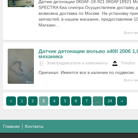
Датчик детонации 0K0AF-18-921 0K0AF18921 Mo
SPECTRA Киа спектра Осуществляем доставку д
возможна доставка по Москве. На установку пр
запчастей, в нашем магазине, предоставляем 10
Магазин…
Всего пр
Датчик детонации вольво s40II 2006 1,
механика
Электродвигатели и компоненты
Timofon
Оригинал. Имеется все в наличии по подвески.
Всего пр
‹‹
1
2
3
4
5
6
7
...
24
››
Главная
Контакты