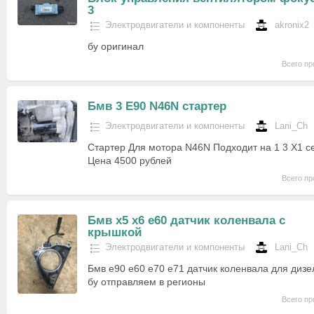
3
Электродвигатели и компоненты
akronix2
бу оригинал
Всего пр
Бмв 3 Е90 N46N стартер
Электродвигатели и компоненты
Lani_Ch
Стартер Для мотора N46N Подходит на 1 3 Х1 се
Цена 4500 рублей
Всего пр
Бмв х5 х6 е60 датчик коленвала с
крышкой
Электродвигатели и компоненты
Lani_Ch
Бмв е90 е60 е70 е71 датчик коленвала для дизел
бу отправляем в регионы
Всего пр