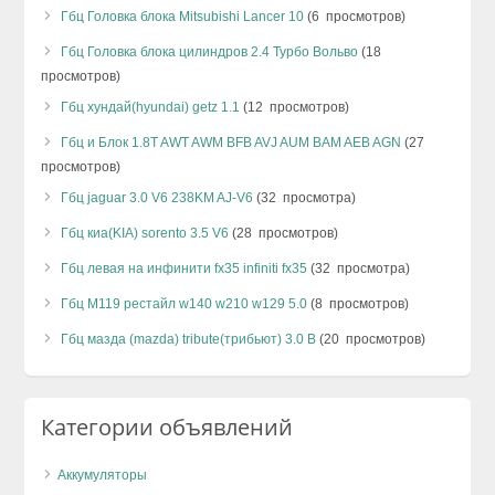
Гбц Головка блока Mitsubishi Lancer 10
(6 просмотров)
Гбц Головка блока цилиндров 2.4 Турбо Вольво
(18
просмотров)
Гбц хундай(hyundai) getz 1.1
(12 просмотров)
Гбц и Блок 1.8T AWT AWM BFB AVJ AUM BAM AEB AGN
(27
просмотров)
Гбц jaguar 3.0 V6 238KM AJ-V6
(32 просмотра)
Гбц киа(KIA) sorento 3.5 V6
(28 просмотров)
Гбц левая на инфинити fx35 infiniti fx35
(32 просмотра)
Гбц М119 рестайл w140 w210 w129 5.0
(8 просмотров)
Гбц мазда (mazda) tribute(трибьют) 3.0 B
(20 просмотров)
Категории объявлений
Аккумуляторы