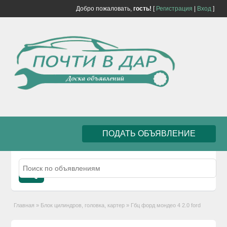
Добро пожаловать,
гость!
[
Регистрация
|
Вход
]
ПОДАТЬ ОБЪЯВЛЕНИЕ
Главная
»
Блок цилиндров, головка, картер
»
Гбц форд мондео 4 2.0 ford