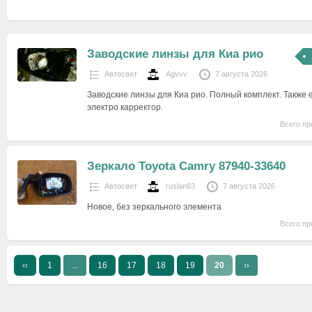
Заводские линзы для Киа рио
Автосвет
Agvvv
7 августа 2026
Заводские линзы для Киа рио. Полный комплект. Также 
электро карректор.
Всего пр
Зеркало Toyota Camry 87940-33640
Автосвет
ruslan63
7 августа 2026
Новое, без зеркального элемента
Всего пр
‹‹
1
...
16
17
18
19
20
››