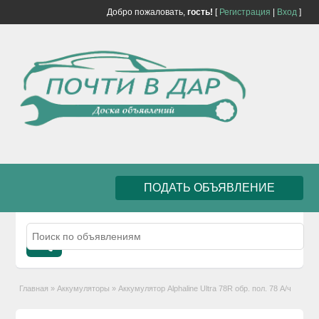
Добро пожаловать,
гость!
[
Регистрация
|
Вход
]
ПОДАТЬ ОБЪЯВЛЕНИЕ
Главная
»
Аккумуляторы
»
Аккумулятор Alphaline Ultra 78R обр. пол. 78 А/ч