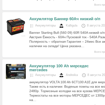
Всего пр
Аккумлятор Баннер 60Ач низкий о/п
Аккумуляторы
Kalligula
8 августа 20
Banner Starting Bull (560 09) 60R 540A низкий о/
Австрия Ёмкость - 60Ач Пусковой ток - 540А Ра
Полярность – обратная Гарантия – 24мес Все а
наличии на складе! Цена указана…
Всего пр
Аккумулятор 100 Ah мерседес
mercedes
Аккумуляторы
Andreika
8 августа 2
аккумулятор VOLTA 100 Ah 6CT100 A1E для мер
Также есть в наличии: Водяные помпы на все 
2480р. Тормозные колодки на все кузова МЕРСЕ
Термостаты на все моторы МЕРСЕДЕС от 1300р
на…