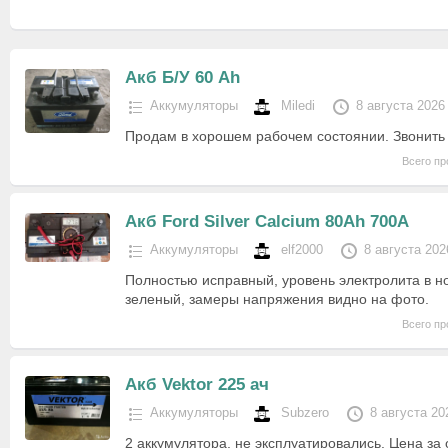
Акб Б/У 60 Ah
Аккумуляторы
Miledi
8 августа 2026
Продам в хорошем рабочем состоянии. Звонить 
Всего пр
Акб Ford Silver Calcium 80Ah 700A
Аккумуляторы
elf2000
8 августа 202
Полностью исправный, уровень электролита в н
зеленый, замеры напряжения видно на фото.
Всего пр
Акб Vektor 225 ач
Аккумуляторы
Subzero
8 августа 20
2 аккумулятора, не эксплуатировались. Цена за