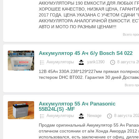
АККУМУЛЯТОРЫ 190 ЕМКОСТИ ДЛЯ ЛЮБЫХ Г
ХОРОШЕЕ КАЧЕСТВО, НИЗКАЯ ЦЕНА, ГАРАНТ
2017 ГОДА. ЦЕНА УКАЗАНА С УЧЕТОМ СДАЧИ 
АККУМУЛЯТОРА АНАЛОГИЧНОЙ ЕМКОСТИ. ЕСТ
АВТО И МОТО ПО РАЗНЫМ ЦЕНАМ!!!
Всего про
Аккумулятор 45 Ач б/у Bosch S4 022
Аккумуляторы
yarik1390
8 августа 2
12В 45Ач 330А 238*129*227мм прямая полярно
тестером DHC BT002. Гарантия 30 дней Доставк
Всего пр
Аккумулятор 55 Ач Panasonic
55B24L(S) -MF
Аккумуляторы
Newage
8 августа 20
Продам оригинальный Аккумулятор 55 Ач Panas
отличном состоянии от а/м Хонда Аккорда 2012 г
использовался, есть заключение от офиц. дилл