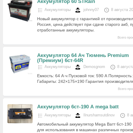
Аккумулятор 60 STRain
Аккумуляторы
johnny07
8 августа 2
Новый аккумулятор с гарантией от производител
Россия, цена действует при сдаче старого акб,
отработанные аккумуляторы.
Всего про
Аккумулятор 64 Ач Тюмень Premium
(Премиум) 6ст-64R
Аккумуляторы
Demosgnom
8 август
Емкость: 64 А·ч Пусковой ток: 590 А Полярность
Габариты: 242×175×190 Гарантия производителя
Всего про
Аккумулятор 6ст-190 А mega batt
Аккумуляторы
Ilnurshamsutdinov
8 а
Автомобильный аккумулятор Mega Ватт 6ст-190
для использования в машинах различных произ