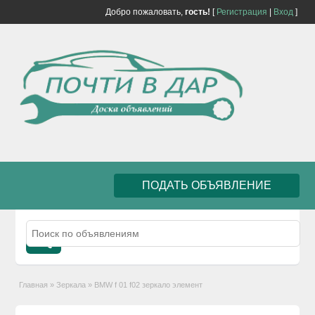
Добро пожаловать,
гость!
[
Регистрация
|
Вход
]
ПОДАТЬ ОБЪЯВЛЕНИЕ
Главная
»
Зеркала
»
BMW f 01 f02 зеркало элемент