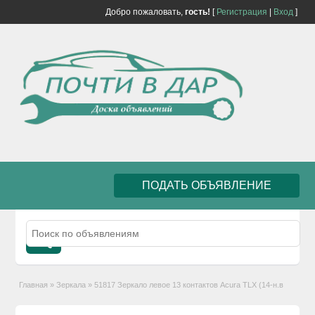
Добро пожаловать,
гость!
[
Регистрация
|
Вход
]
ПОДАТЬ ОБЪЯВЛЕНИЕ
Главная
»
Зеркала
»
51817 Зеркало левое 13 контактов Acura TLX (14-н.в