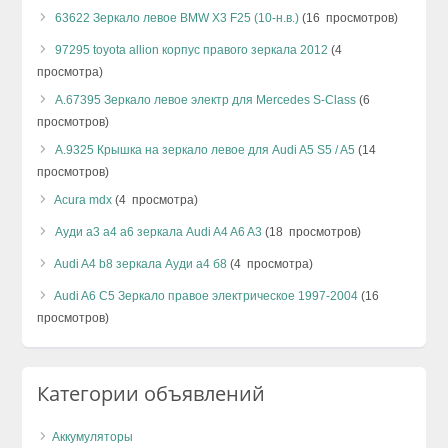
63622 Зеркало левое BMW X3 F25 (10-н.в.)
(16 просмотров)
97295 toyota allion корпус правого зеркала 2012
(4
просмотра)
А.67395 Зеркало левое электр для Mercedes S-Class
(6
просмотров)
А.9325 Крышка на зеркало левое для Audi A5 S5 / A5
(14
просмотров)
Acura mdx
(4 просмотра)
Ауди а3 а4 а6 зеркала Audi A4 A6 A3
(18 просмотров)
Audi A4 b8 зеркала Ауди а4 б8
(4 просмотра)
Audi A6 C5 Зеркало правое электрическое 1997-2004
(16
просмотров)
Категории объявлений
Аккумуляторы