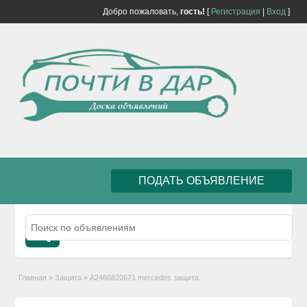
Добро пожаловать,
гость!
[
Регистрация
|
Вход
]
ПОДАТЬ ОБЪЯВЛЕНИЕ
Главная
»
Защита
»
A2466820671 mercedes защита